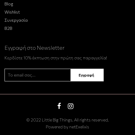
Blog
Wishlist
Συνεργασία
B2B
Εγγραφή στο Newsletter
Κερδίστε 10% έκπτωση στην πρώτη σας παραγγελία!
Εγγραφή
© 2022 Little Big Things. Αll rights reserved.
Powered by
netExelixis