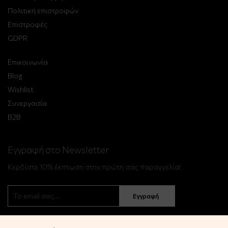
Πολιτική επιστροφών
Επιστροφές
GDPR
Επικοινωνία
Blog
Wishlist
Συνεργασία
B2B
Εγγραφή στο Newsletter
Κερδίστε 10% έκπτωση στην πρώτη σας παραγγελία!
Εγγραφή