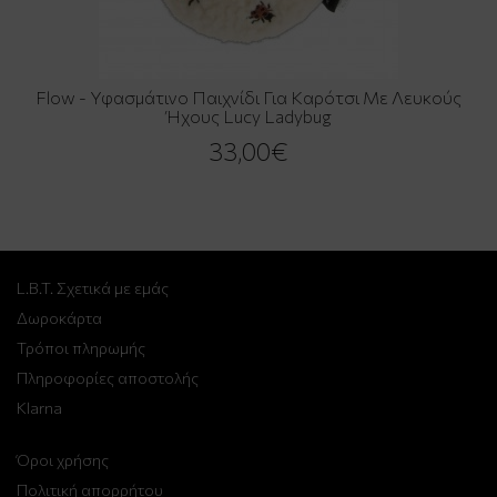
Flow - Υφασμάτινο Παιχνίδι Για Καρότσι Με Λευκούς
Ήχους Lucy Ladybug
33,00€
L.B.T. Σχετικά με εμάς
Δωροκάρτα
Τρόποι πληρωμής
Πληροφορίες αποστολής
Klarna
Όροι χρήσης
Πολιτική απορρήτου