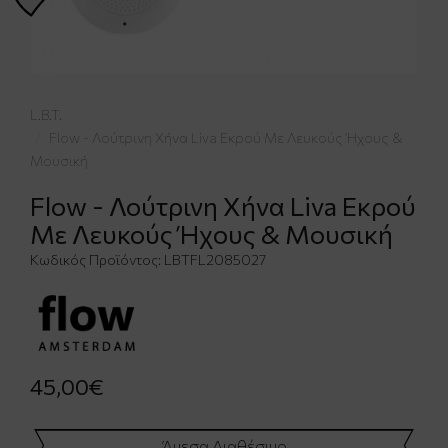
L.B.T.
Flow - Λούτρινη Χήνα Liva Εκρού Με Λευκούς Ήχους &
Μουσική
Flow - Λούτρινη Χήνα Liva Εκρού
Με Λευκούς Ήχους & Μουσική
Κωδικός Προϊόντος:
LBTFL2085027
45,00€
Άμεσα Διαθέσιμο