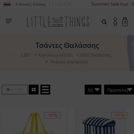
 ΓΙΑ ΑΓΟΡΕΣ ΑΝΩ ΤΩΝ 49€
Summer Sale έως -50
- 3 άτοκες δόσεις
0
Τσάντες Θαλάσσης
L.B.T.
Καλοκαιρινά Είδη
Είδη Θαλάσσης
Τσάντες Θαλάσσης
ΦΙΛΤΡΑ
-15%
-15%