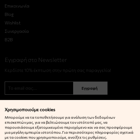
Επικοινωνία
Blog
Wishlist
Συνεργασία
B2B
Εγγραφή στο Newsletter
Κερδίστε 10% έκπτωση στην πρώτη σας παραγγελία!
Εγγραφή
Χρησιμοποιούμε cookies
Μπορούμε να τα τοποθετήσουμε για ανάλυση των δεδομένων
επισκεπτών μας, για να βελτιώσουμε τον ιστότοπό μας, να
παρουσιάσουμε εξατομικευμένο περιεχόμενο και να σας προσφέρουμε
μια μεγάλη εμπειρία ιστοτόπου. Για περισσότερες πληροφορίες σχετικά
© 2022 Little Big Things. Αll rights reserved.
με τα cookies που χρησιμοποιούμε, ανοίξτε τις ρυθμίσεις.