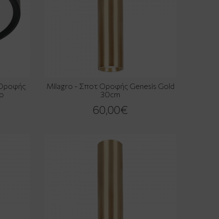
 Οροφής
Milagro - Σποτ Οροφής Genesis Gold
ο
30cm
60,00€