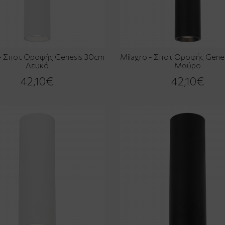
 - Σποτ Οροφής Genesis 30cm
Milagro - Σποτ Οροφής Gene
Λευκό
Μαύρο
42,10€
42,10€