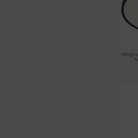
Milagr
M