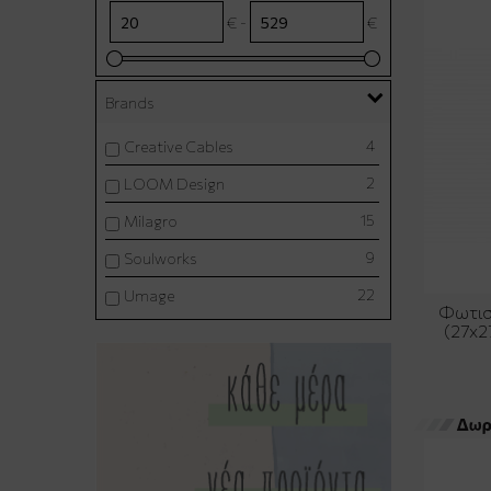
€ -
€
Brands
4
Creative Cables
2
LOOM Design
15
Milagro
9
Soulworks
22
Umage
Φωτισ
(27x2