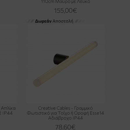
110cm Μαύρο με Λευκό
155,00€
η Απλίκα
Creative Cables - Γραμμικό
έ IP44
Φωτιστικό για Τοίχο ή Οροφή Esse14
Αδιάβροχο IP44
78,60€