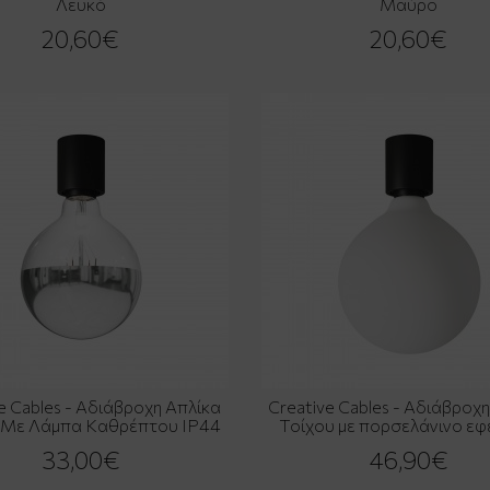
Λευκό
Μαύρο
20,60€
20,60€
e Cables - Αδιάβροχη Απλίκα
Creative Cables - Αδιάβροχ
 Με Λάμπα Καθρέπτου IP44
Τοίχου με πορσελάνινο εφ
33,00€
46,90€