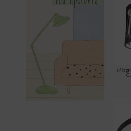
Milag
Gu