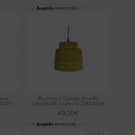
nosa
Φωτιστικό Οροφής Amarillo
840011
(29x29x28) Soulworks 0840009
49,00€
-20%