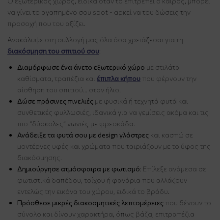
Ο εξωτερικός χώρος, ειδικά όταν το επιτρέπει ο καιρός, μπορεί
να γίνει το αγαπημένο σου spot - αρκεί να του δώσεις την
προσοχή που του αξίζει.
Ανακάλυψε στη συλλογή μας όλα όσα χρειάζεσαι για τη
διακόσμηση του σπιτιού σου
:
Διαμόρφωσε ένα άνετο εξωτερικό χώρο
με στιλάτα
καθίσματα, τραπέζια και
έπιπλα κήπου
που φέρνουν την
αίσθηση του σπιτιού… στον ήλιο.
Δώσε πράσινες πινελιές
με φυσικά ή τεχνητά φυτά και
συνθετικές φυλλωσιές, ιδανικά για να γεμίσεις ακόμα και τις
πιο “δύσκολες” γωνιές με φρεσκάδα.
Ανάδειξε τα φυτά σου με design γλάστρες
και κασπώ σε
μοντέρνες υφές και χρώματα που ταιριάζουν με το ύφος της
διακόσμησης.
Δημιούργησε ατμόσφαιρα με φωτισμό
: Επίλεξε ανάμεσα σε
φωτιστικά δαπέδου, τοίχου ή φανάρια που αλλάζουν
εντελώς την εικόνα του χώρου, ειδικά το βράδυ.
Πρόσθεσε μικρές διακοσμητικές λεπτομέρειες
που δένουν το
σύνολο και δίνουν χαρακτήρα, όπως βάζα, επιτραπέζια