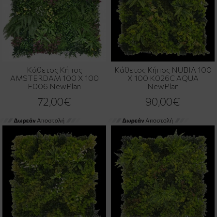
Κάθετος Κήπος
Κάθετος Κήπος NUBIA 100
AMSTERDAM 100 Χ 100
Χ 100 K026C AQUA
F006 NewPlan
NewPlan
72,00€
90,00€