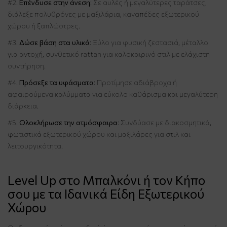
#2.
Επένδυσε στην άνεση
: Σε αυλές ή μεγαλύτερες ταράτσες,
διάλεξε πολυθρόνες με μαξιλάρια, καναπέδες εξωτερικού
χώρου ή ξαπλώστρες.
#3.
Δώσε βάση στα υλικά
: Ξύλο για φυσική ζεστασιά, μέταλλο
για αντοχή, συνθετικό rattan για καλοκαιρινό στιλ με ελάχιστη
συντήρηση.
#4.
Πρόσεξε τα υφάσματα
: Προτίμησε αδιάβροχα ή
αφαιρούμενα καλύμματα για εύκολο καθάρισμα και μεγαλύτερη
διάρκεια.
#5.
Ολοκλήρωσε την ατμόσφαιρα
: Συνδύασε με διακοσμητικά,
φωτιστικά εξωτερικού χώρου και μαξιλάρες για στιλ και
λειτουργικότητα.
Level Up στο Μπαλκόνι ή τον Κήπο
σου με τα Ιδανικά Είδη Εξωτερικού
Χώρου