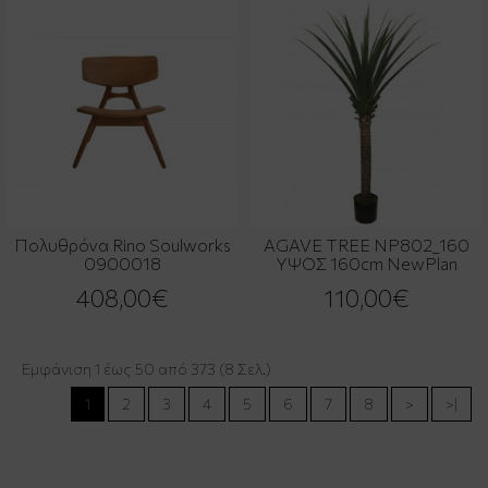
Πολυθρόνα Rino Soulworks
AGAVE TREE NP802_160
0900018
ΥΨΟΣ 160cm NewPlan
408,00€
110,00€
Εμφάνιση 1 έως 50 από 373 (8 Σελ.)
1
2
3
4
5
6
7
8
>
>|