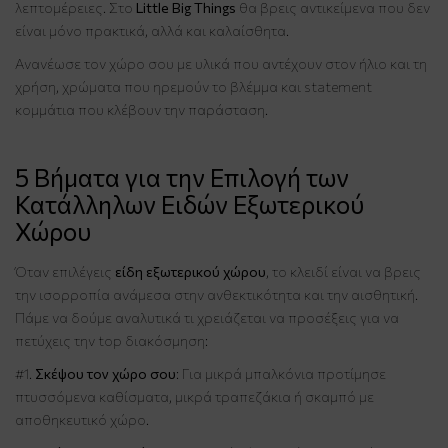
λεπτομέρειες. Στο
Little Big Things
θα βρεις αντικείμενα που δεν
είναι μόνο πρακτικά, αλλά και καλαίσθητα.
Ανανέωσε τον χώρο σου με υλικά που αντέχουν στον ήλιο και τη
χρήση, χρώματα που ηρεμούν το βλέμμα και statement
κομμάτια που κλέβουν την παράσταση.
5 Βήματα για την Επιλογή των
Κατάλληλων Ειδών Εξωτερικού
Χώρου
Όταν επιλέγεις
είδη εξωτερικού χώρου
, το κλειδί είναι να βρεις
την ισορροπία ανάμεσα στην ανθεκτικότητα και την αισθητική.
Πάμε να δούμε αναλυτικά τι χρειάζεται να προσέξεις για να
πετύχεις την top διακόσμηση:
#1.
Σκέψου τον χώρο σου
: Για μικρά μπαλκόνια προτίμησε
πτυσσόμενα καθίσματα, μικρά τραπεζάκια ή σκαμπό με
αποθηκευτικό χώρο.