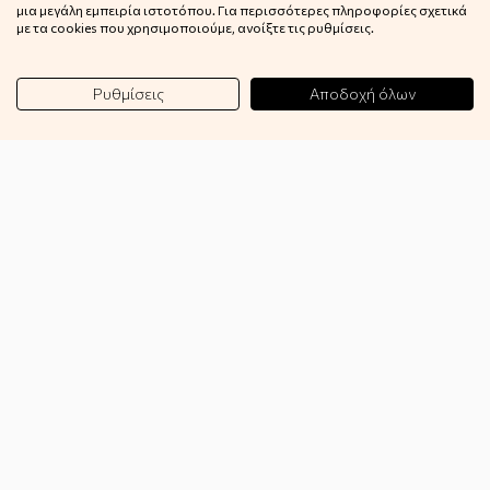
μια μεγάλη εμπειρία ιστοτόπου. Για περισσότερες πληροφορίες σχετικά
Πληροφορίες αποστολής
με τα cookies που χρησιμοποιούμε, ανοίξτε τις ρυθμίσεις.
Klarna
Ρυθμίσεις
Αποδοχή όλων
Όροι χρήσης
Πολιτική απορρήτου
Πολιτική επιστροφών
Επιστροφές
GDPR
Επικοινωνία
Blog
Wishlist
Συνεργασία
B2B
Εγγραφή στο Newsletter