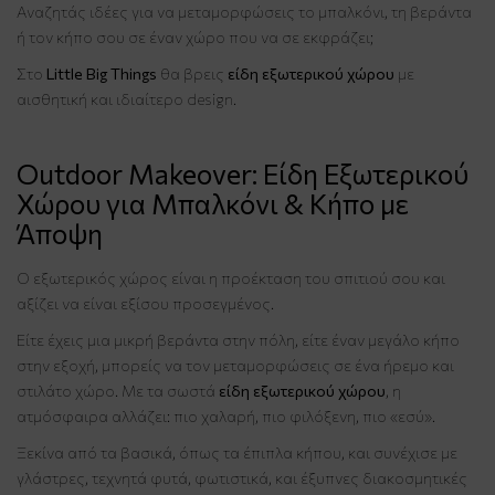
Αναζητάς ιδέες για να μεταμορφώσεις το μπαλκόνι, τη βεράντα
ή τον κήπο σου σε έναν χώρο που να σε εκφράζει;
Στο
Little Big Things
θα βρεις
είδη εξωτερικού χώρου
με
αισθητική και ιδιαίτερο design.
Outdoor Makeover: Είδη Εξωτερικού
Χώρου για Μπαλκόνι & Κήπο με
Άποψη
Ο εξωτερικός χώρος είναι η προέκταση του σπιτιού σου και
αξίζει να είναι εξίσου προσεγμένος.
Είτε έχεις μια μικρή βεράντα στην πόλη, είτε έναν μεγάλο κήπο
στην εξοχή, μπορείς να τον μεταμορφώσεις σε ένα ήρεμο και
στιλάτο χώρο. Με τα σωστά
είδη εξωτερικού χώρου
, η
ατμόσφαιρα αλλάζει: πιο χαλαρή, πιο φιλόξενη, πιο «εσύ».
Ξεκίνα από τα βασικά, όπως τα έπιπλα κήπου, και συνέχισε με
γλάστρες, τεχνητά φυτά, φωτιστικά, και έξυπνες διακοσμητικές