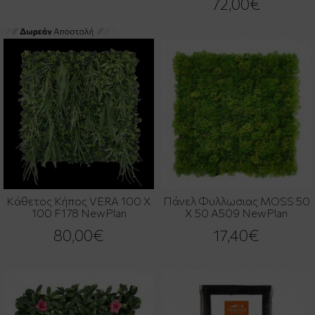
72,00€
Κάθετος Κήπος VERA 100 Χ
Πάνελ Φυλλωσιας MOSS 50
100 F178 NewPlan
Χ 50 A509 NewPlan
80,00€
17,40€