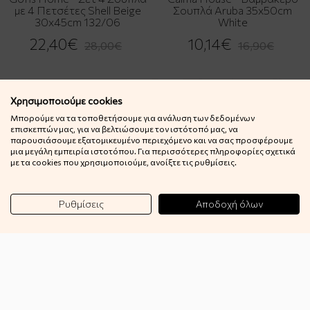
με 4 Πετσέτες Shell Beige
Σουπλά Aruba 35x50cm
30x45cm 132/06
White
22,40€
10,14€
28,00€
16,90€
-40%
-40%
Χρησιμοποιούμε cookies
Μπορούμε να τα τοποθετήσουμε για ανάλυση των δεδομένων
επισκεπτών μας, για να βελτιώσουμε τον ιστότοπό μας, να
παρουσιάσουμε εξατομικευμένο περιεχόμενο και να σας προσφέρουμε
μια μεγάλη εμπειρία ιστοτόπου. Για περισσότερες πληροφορίες σχετικά
με τα cookies που χρησιμοποιούμε, ανοίξτε τις ρυθμίσεις.
Ρυθμίσεις
Αποδοχή όλων
Calma House - Σουπλά Jute
Calma House - Βαμβακερό
Ural Black 35x50cm
Σουπλά Vera Blue 38cm
10,14€
8,94€
16,90€
14,90€