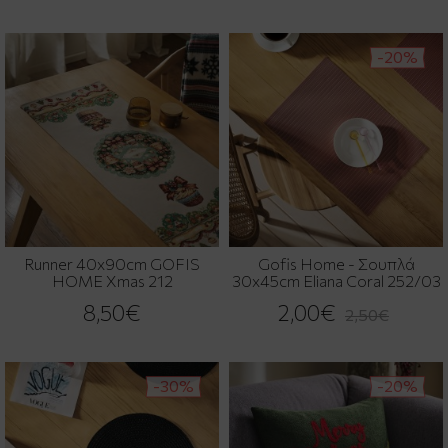
-20%
Runner 40x90cm GOFIS
Gofis Home - Σουπλά
HOME Xmas 212
30x45cm Eliana Coral 252/03
8,50€
2,00€
2,50€
-30%
-20%