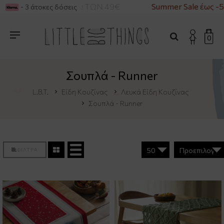
Α ΑΓΟΡΕΣ ΑΝΩ ΤΩΝ 49€
Summer Sale έως -50%
- 3 άτοκες δόσεις
0
Σουπλά - Runner
L.B.T.
Είδη Κουζίνας
Λευκά Είδη Κουζίνας
Σουπλά - Runner
ΦΙΛΤΡΑ