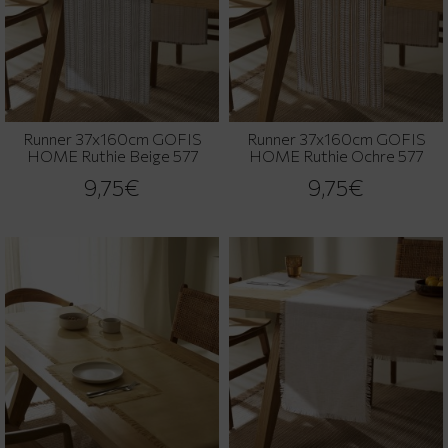
Runner 37x160cm GOFIS
Runner 37x160cm GOFIS
HOME Ruthie Beige 577
HOME Ruthie Ochre 577
9,75€
9,75€