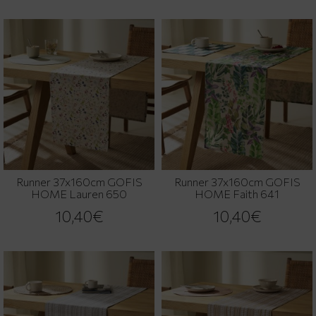
Runner 37x160cm GOFIS
Runner 37x160cm GOFIS
HOME Lauren 650
HOME Faith 641
10,40€
10,40€