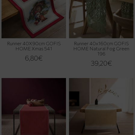
Runner 40X90cm GOFIS
Runner 40x160cm GOFIS
HOME Xmas 541
HOME Natural Fog Green
196
6,80€
39,20€