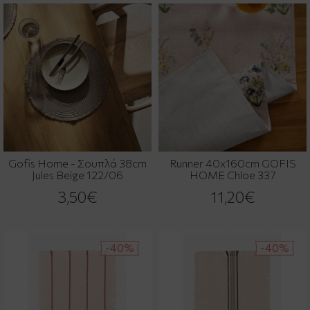
Gofis Home - Σουπλά 38cm
Runner 40x160cm GOFIS
Jules Beige 122/06
HOME Chloe 337
3,50€
11,20€
-40%
-40%