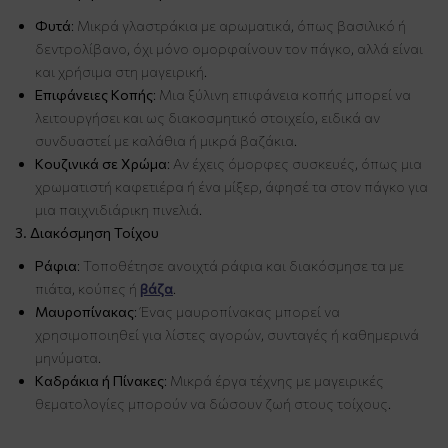
Φυτά
: Μικρά γλαστράκια με αρωματικά, όπως βασιλικό ή
δεντρολίβανο, όχι μόνο ομορφαίνουν τον πάγκο, αλλά είναι
και χρήσιμα στη μαγειρική.
Επιφάνειες Κοπής
: Μια ξύλινη επιφάνεια κοπής μπορεί να
λειτουργήσει και ως διακοσμητικό στοιχείο, ειδικά αν
συνδυαστεί με καλάθια ή μικρά βαζάκια.
Κουζινικά σε Χρώμα
: Αν έχεις όμορφες συσκευές, όπως μια
χρωματιστή καφετιέρα ή ένα μίξερ, άφησέ τα στον πάγκο για
μια παιχνιδιάρικη πινελιά.
3. Διακόσμηση Τοίχου
Ράφια
: Τοποθέτησε ανοιχτά ράφια και διακόσμησε τα με
πιάτα, κούπες ή
βάζα
.
Μαυροπίνακας
: Ένας μαυροπίνακας μπορεί να
χρησιμοποιηθεί για λίστες αγορών, συνταγές ή καθημερινά
μηνύματα.
Καδράκια ή Πίνακες
: Μικρά έργα τέχνης με μαγειρικές
θεματολογίες μπορούν να δώσουν ζωή στους τοίχους.