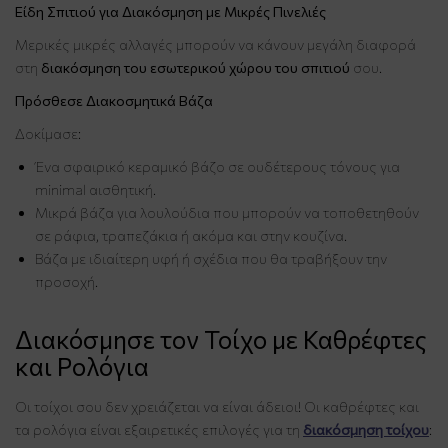
Είδη Σπιτιού για Διακόσμηση με Μικρές Πινελιές
Μερικές μικρές αλλαγές μπορούν να κάνουν μεγάλη διαφορά
στη
διακόσμηση του εσωτερικού χώρου του σπιτιού
σου.
Πρόσθεσε Διακοσμητικά Βάζα
Δοκίμασε:
Ένα σφαιρικό κεραμικό βάζο σε ουδέτερους τόνους για
minimal αισθητική.
Μικρά βάζα για λουλούδια που μπορούν να τοποθετηθούν
σε ράφια, τραπεζάκια ή ακόμα και στην κουζίνα.
Βάζα με ιδιαίτερη υφή ή σχέδια που θα τραβήξουν την
προσοχή.
Διακόσμησε τον Τοίχο με Καθρέφτες
και Ρολόγια
Οι τοίχοι σου δεν χρειάζεται να είναι άδειοι! Οι καθρέφτες και
τα ρολόγια είναι εξαιρετικές επιλογές για τη
διακόσμηση τοίχου
: