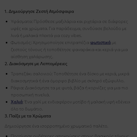
1. Δημιούργησε Ζεστή Ατμόσφαιρα
Υφάσματα: Πρόσθεσε μαξιλάρια και ριχτάρια σε διάφορες
υφές και χρώματα. Για παράδειγμα, συνδύασε βελούδο με
λινά ή μαλακά πλεκτά για cozy vibes.
Φωτισμός: Χρησιμοποίησε επιτραπέζια
φωτιστικά
με
ζεστούς τόνους ή τοποθέτησε φαναράκια και κεριά για μια
αίσθηση χαλάρωσης.
2. Διακόσμησε με Λεπτομέρειες
Τραπεζάκι σαλονιού: Τοποθέτησε ένα δίσκο με κεριά, μικρά
διακοσμητικά ή ένα όμορφο βιβλίο με σκληρό εξώφυλλο.
Ράφια: Διακόσμησε τα με φυτά, βάζα ή κορνίζες για μια πιο
προσωπική πινελιά.
Χαλιά
: Ένα χαλί με ενδιαφέρον μοτίβο ή μαλακή υφή «δένει»
όλο το δωμάτιο.
3. Παίξε με τα Χρώματα
Δημιούργησε ένα ισορροπημένο χρωματικό παλέτο.
Προτίμησε ουδέτερες αποχρώσεις στους βασικούς τόνους