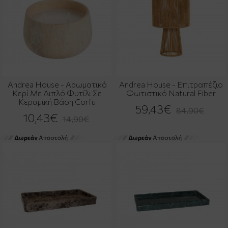
Andrea House - Αρωματικό
Andrea House - Επιτραπέζιο
Κερί Με Διπλό Φυτίλι Σε
Φωτιστικό Natural Fiber
Κεραμική Βάση Corfu
59,43€
84,90€
10,43€
14,90€