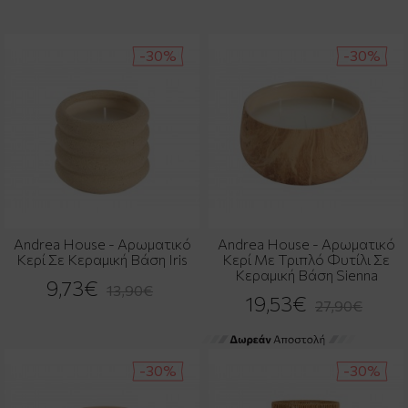
-30%
-30%
Andrea House - Αρωματικό
Andrea House - Αρωματικό
Κερί Σε Κεραμική Βάση Iris
Κερί Με Τριπλό Φυτίλι Σε
Κεραμική Βάση Sienna
9,73€
13,90€
19,53€
27,90€
-30%
-30%