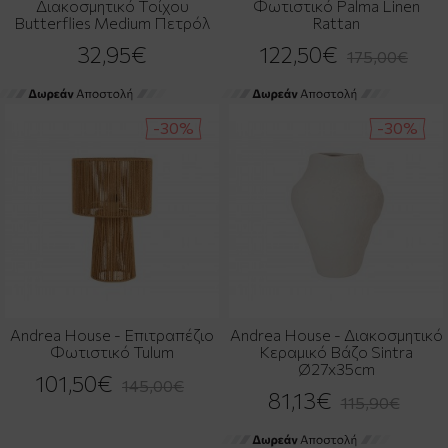
Διακοσμητικό Τοίχου
Φωτιστικό Palma Linen
Butterflies Medium Πετρόλ
Rattan
32,95€
122,50€
175,00€
-30%
-30%
Andrea House - Επιτραπέζιο
Andrea House - Διακοσμητικό
Φωτιστικό Tulum
Κεραμικό Βάζο Sintra
Ø27x35cm
101,50€
145,00€
81,13€
115,90€