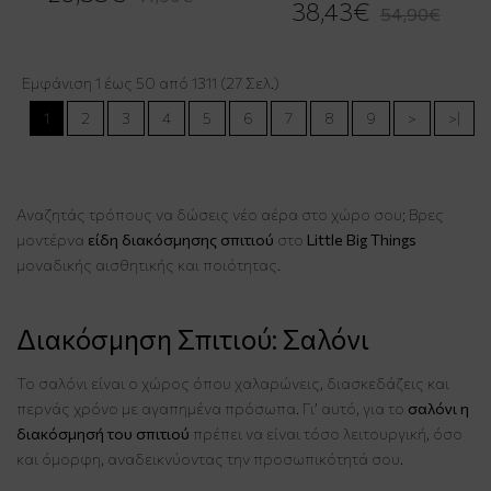
38,43€
54,90€
Εμφάνιση 1 έως 50 από 1311 (27 Σελ.)
1
2
3
4
5
6
7
8
9
>
>|
Αναζητάς τρόπους να δώσεις νέο αέρα στο χώρο σου; Βρες
μοντέρνα
είδη διακόσμησης σπιτιού
στο
Little Big Things
μοναδικής αισθητικής και ποιότητας.
Διακόσμηση Σπιτιού: Σαλόνι
Το σαλόνι είναι ο χώρος όπου χαλαρώνεις, διασκεδάζεις και
περνάς χρόνο με αγαπημένα πρόσωπα. Γι’ αυτό, για το
σαλόνι η
διακόσμησή του σπιτιού
πρέπει να είναι τόσο λειτουργική, όσο
και όμορφη, αναδεικνύοντας την προσωπικότητά σου.