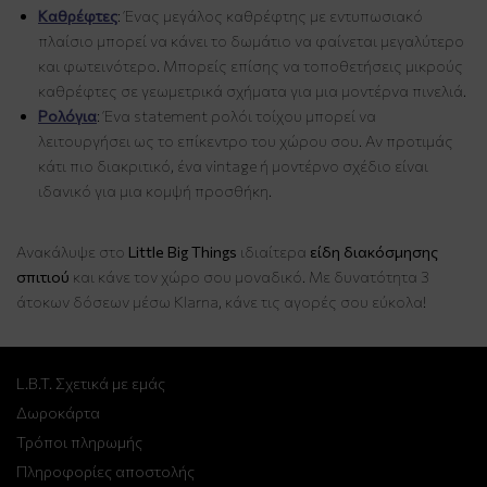
Καθρέφτες
: Ένας μεγάλος καθρέφτης με εντυπωσιακό
πλαίσιο μπορεί να κάνει το δωμάτιο να φαίνεται μεγαλύτερο
και φωτεινότερο. Μπορείς επίσης να τοποθετήσεις μικρούς
καθρέφτες σε γεωμετρικά σχήματα για μια μοντέρνα πινελιά.
Ρολόγια
: Ένα statement ρολόι τοίχου μπορεί να
λειτουργήσει ως το επίκεντρο του χώρου σου. Αν προτιμάς
κάτι πιο διακριτικό, ένα vintage ή μοντέρνο σχέδιο είναι
ιδανικό για μια κομψή προσθήκη.
Ανακάλυψε στο
Little Big Things
ιδιαίτερα
είδη διακόσμησης
σπιτιού
και κάνε τον χώρο σου μοναδικό. Με δυνατότητα 3
άτοκων δόσεων μέσω Klarna, κάνε τις αγορές σου εύκολα!
L.B.T. Σχετικά με εμάς
Δωροκάρτα
Τρόποι πληρωμής
Πληροφορίες αποστολής