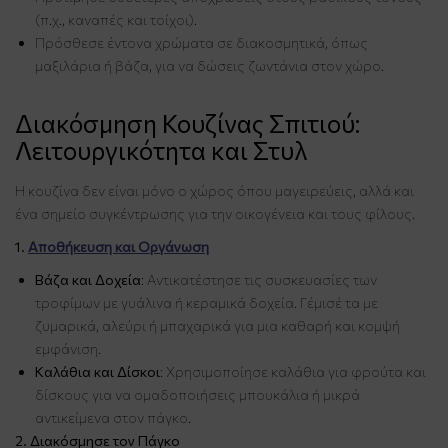
(π.χ., καναπές και τοίχοι).
Πρόσθεσε έντονα χρώματα σε διακοσμητικά, όπως
μαξιλάρια ή βάζα, για να δώσεις ζωντάνια στον χώρο.
Διακόσμηση Κουζίνας Σπιτιού:
Λειτουργικότητα και Στυλ
Η κουζίνα δεν είναι μόνο ο χώρος όπου μαγειρεύεις, αλλά και
ένα σημείο συγκέντρωσης για την οικογένεια και τους φίλους.
1.
Αποθήκευση και Οργάνωση
Βάζα και Δοχεία
: Αντικατέστησε τις συσκευασίες των
τροφίμων με γυάλινα ή κεραμικά δοχεία. Γέμισέ τα με
ζυμαρικά, αλεύρι ή μπαχαρικά για μια καθαρή και κομψή
εμφάνιση.
Καλάθια και Δίσκοι
: Χρησιμοποίησε καλάθια για φρούτα και
δίσκους για να ομαδοποιήσεις μπουκάλια ή μικρά
αντικείμενα στον πάγκο.
2. Διακόσμησε τον Πάγκο