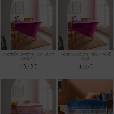
Τραπεζομάντηλο 135x135cm
Καρέ 85x85cm Καρώ Φουξ
072/17
072
10,73€
4,55€