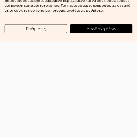
παρουσιάσουμε εξατομικευμένο περιεχόμενο και να σας προσφέρουμε
μια μεγάλη εμπειρία ιστοτόπου. Για περισσότερες πληροφορίες σχετικά
Πληροφορίες αποστολής
με τα cookies που χρησιμοποιούμε, ανοίξτε τις ρυθμίσεις.
Klarna
Ρυθμίσεις
Αποδοχή όλων
Όροι χρήσης
Πολιτική απορρήτου
Πολιτική επιστροφών
Επιστροφές
GDPR
Επικοινωνία
Blog
Wishlist
Συνεργασία
B2B
Εγγραφή στο Newsletter