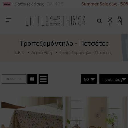
ΑΓΟΡΕΣ ΑΝΩ ΤΩΝ 49€
Summer Sale έως -50%
- 3 άτοκες δόσεις
0
Τραπεζομάντηλα - Πετσέτες
L.B.T.
Λευκά Είδη
Τραπεζομάντηλα - Πετσέτες
ΦΙΛΤΡΑ