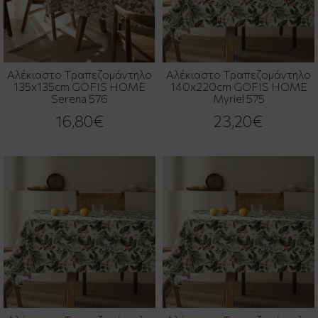
Αλέκιαστο Τραπεζομάντηλο
Αλέκιαστο Τραπεζομάντηλο
135x135cm GOFIS HOME
140x220cm GOFIS HOME
Serena 576
Myriel 575
16,80€
23,20€