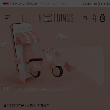
ΟΡΙΚΑ ΓΙΑ ΑΓΟΡΕΣ ΑΝΩ ΤΩΝ 49€
Summer Sale έ
- 3 άτοκες δόσεις
0
Πληροφορίες Αποστολής
ΑΠΟΣΤΟΛΗ/SHIPPING