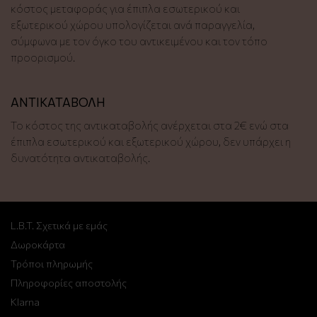
κόστος μεταφοράς για έπιπλα εσωτερικού και
εξωτερικού χώρου υπολογίζεται ανά παραγγελία,
σύμφωνα με τον όγκο του αντικειμένου και τον τόπο
προορισμού.
ΑΝΤΙΚΑΤΑΒΟΛΗ
Το κόστος της αντικαταβολής ανέρχεται στα 2€ ενώ στα
έπιπλα εσωτερικού και εξωτερικού χώρου, δεν υπάρχει η
δυνατότητα αντικαταβολής.
L.B.T. Σχετικά με εμάς
Δωροκάρτα
Τρόποι πληρωμής
Πληροφορίες αποστολής
Klarna