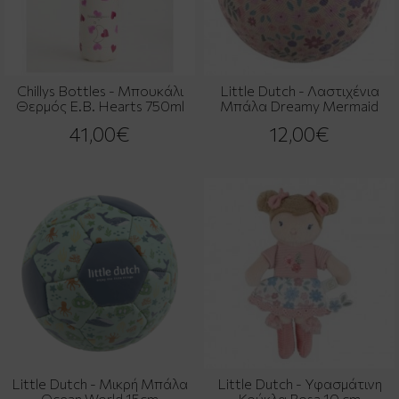
Chillys Bottles - Μπουκάλι
Little Dutch - Λαστιχένια
Θερμός E.B. Hearts 750ml
Μπάλα Dreamy Mermaid
41,00€
12,00€
Little Dutch - Μικρή Mπάλα
Little Dutch - Υφασμάτινη
Ocean World 15cm
Κούκλα Rosa 10 cm