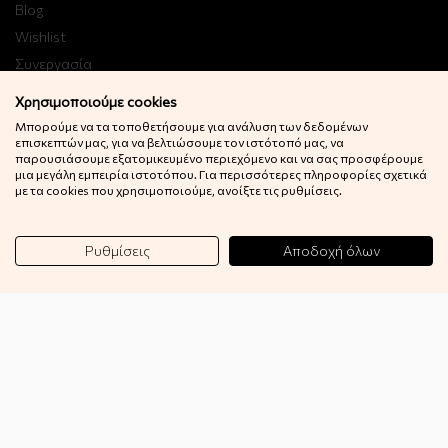
Blog
Wishlist
Συνεργασία
B2B
Χρησιμοποιούμε cookies
Μπορούμε να τα τοποθετήσουμε για ανάλυση των δεδομένων
επισκεπτών μας, για να βελτιώσουμε τον ιστότοπό μας, να
Εγγραφή στο Newsletter
παρουσιάσουμε εξατομικευμένο περιεχόμενο και να σας προσφέρουμε
μια μεγάλη εμπειρία ιστοτόπου. Για περισσότερες πληροφορίες σχετικά
Κερδίστε 10% έκπτωση στην πρώτη σας παραγγελία!
με τα cookies που χρησιμοποιούμε, ανοίξτε τις ρυθμίσεις.
Εγγραφή
Ρυθμίσεις
Αποδοχή όλων
© 2022 Little Big Things. Αll rights reserved.
Powered by
netExelixis