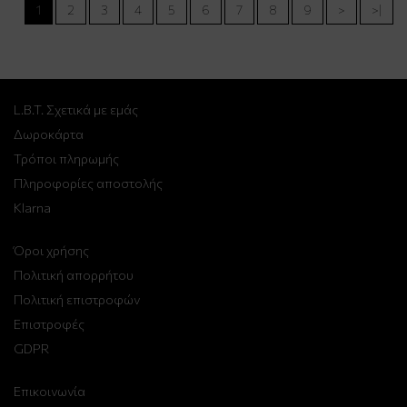
1
2
3
4
5
6
7
8
9
>
>|
L.B.T. Σχετικά με εμάς
Δωροκάρτα
Τρόποι πληρωμής
Πληροφορίες αποστολής
Klarna
Όροι χρήσης
Πολιτική απορρήτου
Πολιτική επιστροφών
Επιστροφές
GDPR
Επικοινωνία