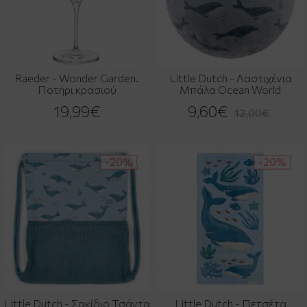
Raeder - Wonder Garden.
Little Dutch - Λαστιχένια
Ποτήρι κρασιού
Μπάλα Ocean World
19,99€
9,60€
12,00€
-20%
-20%
Little Dutch - Σακίδιο Τσάντα
Little Dutch - Πετσέτα