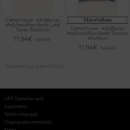
Calma House - Αδιάβροχη
Εξαντλήθηκε
Μαξιλαροθήκη Berlin Land
Calma House - Αδιάβροχη
Tones 30x60cm
Μαξιλαροθήκη Berlin Turqoise
11,94€
45x45cm
19,90€
11,94€
19,90€
Εμφάνιση 1 έως 4 από 4 (1 Σελ.)
L.B.T. Σχετικά με εμάς
Δωροκάρτα
Τρόποι πληρωμής
Πληροφορίες αποστολής
Klarna