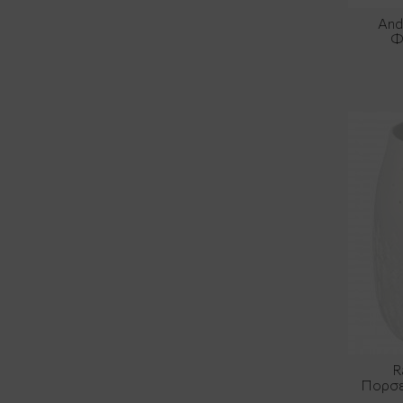
And
Φ
R
Πορσε