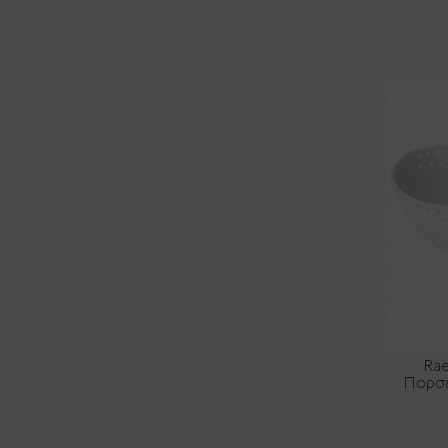
Rae
Πορσε