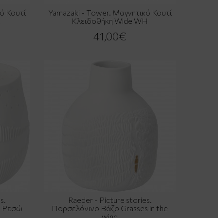
ό Κουτί
Yamazaki - Tower. Μαγνητικό Κουτί
K
Κλειδοθήκη Wide WH
41,00€
s.
Raeder - Picture stories.
α Ρεσώ
Πορσελάνινο Βάζο Grasses in the
wind