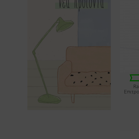
3
Tranquillo
40
Trevoly
10
Yamazaki
Ra
Επιτρα