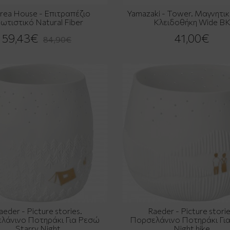
rea House - Επιτραπέζιο
Yamazaki - Tower. Μαγνητικ
ωτιστικό Natural Fiber
Κλειδοθήκη Wide B
59,43€
41,00€
84,90€
aeder - Picture stories.
Raeder - Picture storie
λάνινο Ποτηράκι Για Ρεσώ
Πορσελάνινο Ποτηράκι Γι
Starry Night
Night hike