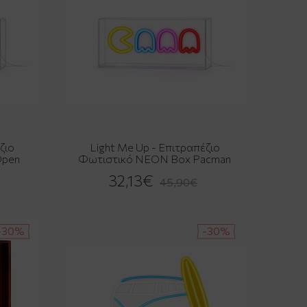
ζιο
Light Me Up - Επιτραπέζιο
Open
Φωτιστικό NEON Box Pacman
32,13€
45,90€
-30%
-30%