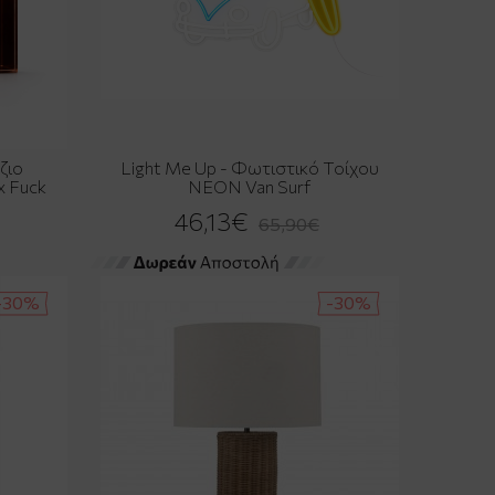
ζιο
Light Me Up - Φωτιστικό Τοίχου
x Fuck
NEON Van Surf
46,13€
65,90€
-30%
-30%