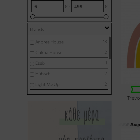
€ -
€
Brands
13
Andrea House
2
Calma House
1
Essix
2
Hübsch
12
Light Me Up
1
Lighthouses
Trevo
1
Madam Stoltz
4
Maegen
241
Raeder
8
Raeder Xmas