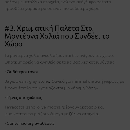
σαλόνι με μεταλλικά στοιχεία, ενώ ένα ανάγλυφο pattern
προσθέτει χαρακτήρα σε έναν πιο ουδέτερο χώρο.
#3. Χρωματική Παλέτα Στα
Μοντέρνα Χαλιά που Συνδέει το
Χώρο
Τα μοντέρνα χαλιά αγκαλιάζουν και δεν πνίγουν τον χώρο.
Οπότε μπορείς να κινηθείς σε τρεις βασικές κατευθύνσεις:
•
Ουδέτεροι τόνοι
Beige, cream, grey, stone. Ιδανικά για minimal σπίτια ή χώρους με
έντονα έπιπλα που χρειάζονται μια «ήρεμη βάση».
•
Γήινες αποχρώσεις
Terracotta, sand, olive, mocha. Φέρνουν ζεστασιά και
φυσικότητα, ταιριάζουν άψογα με ξύλινα στοιχεία.
•
Contemporary αντιθέσεις