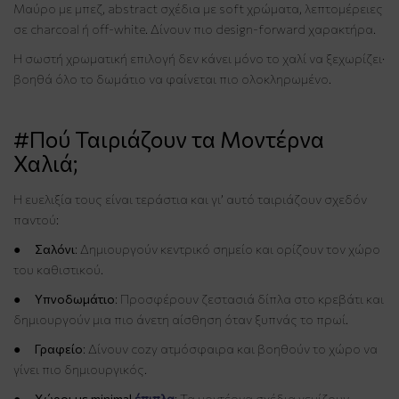
Μαύρο με μπεζ, abstract σχέδια με soft χρώματα, λεπτομέρειες
σε charcoal ή off-white. Δίνουν πιο design-forward χαρακτήρα.
Η σωστή χρωματική επιλογή δεν κάνει μόνο το χαλί να ξεχωρίζει·
βοηθά όλο το δωμάτιο να φαίνεται πιο ολοκληρωμένο.
#Πού Ταιριάζουν τα Μοντέρνα
Χαλιά;
Η ευελιξία τους είναι τεράστια και γι’ αυτό ταιριάζουν σχεδόν
παντού:
●
Σαλόνι
: Δημιουργούν κεντρικό σημείο και ορίζουν τον χώρο
του καθιστικού.
●
Υπνοδωμάτιο
: Προσφέρουν ζεστασιά δίπλα στο κρεβάτι και
δημιουργούν μια πιο άνετη αίσθηση όταν ξυπνάς το πρωί.
●
Γραφείο
: Δίνουν cozy ατμόσφαιρα και βοηθούν το χώρο να
γίνει πιο δημιουργικός.
●
Χώροι με minimal
έπιπλα
: Τα μοντέρνα σχέδια γεμίζουν