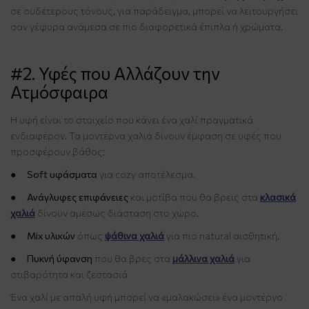
σε ουδέτερους τόνους, για παράδειγμα, μπορεί να λειτουργήσει
σαν γέφυρα ανάμεσα σε πιο διαφορετικά έπιπλα ή χρώματα.
#2. Υφές που Αλλάζουν την
Ατμόσφαιρα
Η υφή είναι το στοιχείο που κάνει ένα χαλί πραγματικά
ενδιαφέρον. Τα μοντέρνα χαλιά δίνουν έμφαση σε υφές που
προσφέρουν βάθος:
●
Soft υφάσματα
για cozy αποτέλεσμα.
●
Ανάγλυφες επιφάνειες
και μοτίβα που θα βρεις στα
κλασικά
χαλιά
δίνουν αμέσως διάσταση στο χώρο.
●
Mix υλικών
όπως
ψάθινα χαλιά
για πιο natural αισθητική.
●
Πυκνή ύφανση
που θα βρες στα
μάλλινα χαλιά
για
στιβαρότητα και ζεστασιά
Ένα χαλί με απαλή υφή μπορεί να «μαλακώσει» ένα μοντέρνο