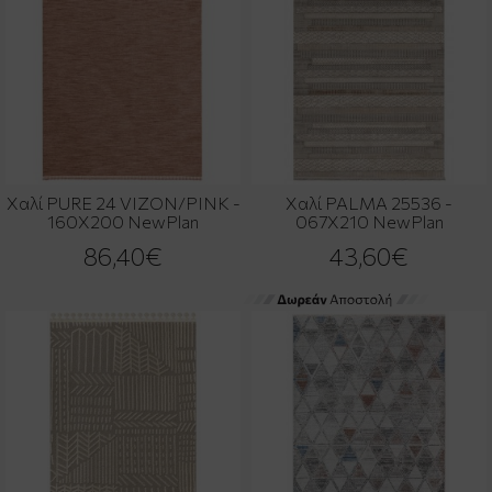
Χαλί PURE 24 VIZON/PINK -
Χαλί PALMA 25536 -
160X200 NewPlan
067X210 NewPlan
86,40€
43,60€