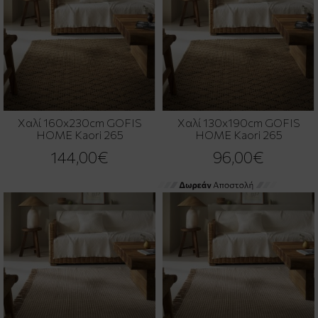
Χαλί 160x230cm GOFIS
Χαλί 130x190cm GOFIS
HOME Kaori 265
HOME Kaori 265
144,00€
96,00€