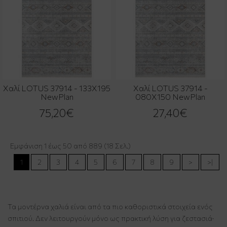
Χαλί LOTUS 37914 - 133X195
Χαλί LOTUS 37914 -
NewPlan
080X150 NewPlan
75,20€
27,40€
Εμφάνιση 1 έως 50 από 889 (18 Σελ.)
1
2
3
4
5
6
7
8
9
>
>|
Τα μοντέρνα χαλιά είναι από τα πιο καθοριστικά στοιχεία ενός
σπιτιού. Δεν λειτουργούν μόνο ως πρακτική λύση για ζεστασιά·