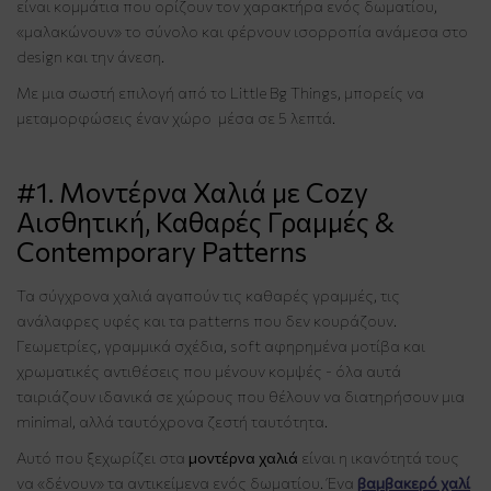
είναι κομμάτια που ορίζουν τον χαρακτήρα ενός δωματίου,
«μαλακώνουν» το σύνολο και φέρνουν ισορροπία ανάμεσα στο
design και την άνεση.
Με μια σωστή επιλογή από το Little Bg Things, μπορείς να
μεταμορφώσεις έναν χώρο μέσα σε 5 λεπτά.
#1. Μοντέρνα Χαλιά με Cozy
Αισθητική, Καθαρές Γραμμές &
Contemporary Patterns
Τα σύγχρονα χαλιά αγαπούν τις καθαρές γραμμές, τις
ανάλαφρες υφές και τα patterns που δεν κουράζουν.
Γεωμετρίες, γραμμικά σχέδια, soft αφηρημένα μοτίβα και
χρωματικές αντιθέσεις που μένουν κομψές - όλα αυτά
ταιριάζουν ιδανικά σε χώρους που θέλουν να διατηρήσουν μια
minimal, αλλά ταυτόχρονα ζεστή ταυτότητα.
Αυτό που ξεχωρίζει στα
μοντέρνα χαλιά
είναι η ικανότητά τους
να «δένουν» τα αντικείμενα ενός δωματίου. Ένα
βαμβακερό χαλί