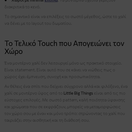
διακριτικά το κενό.
Το σημαντικό είναι να επιλέξεις το σωστό μέγεθος, ώστε το χαλί
να δένει με το layout του δωματίου.
Το Τελικό Touch που Απογειώνει τον
Χώρο
Ένα μοντέρνο χαλί δεν λειτουργεί μόνο ως πρακτικό στοιχείο.
Είναι statement. Είναι αυτό που σε κάνει να νιώθεις πως ο
χώρος έχει έμπνευση, συνοχή και προσωπικότητα.
Αν θέλεις ένα σπίτι που δείχνει σύγχρονο αλλά και φιλόξενο, ένα
χαλί σε μοντέρνο ύφος από το
Little Big Things
είναι από τις πιο
εύστοχες επιλογές. Με σωστό pattern, καλή ποιότητα ύφανσης
και χρώματα που σε εκφράζουν, μπορείς να μεταμορφώσεις
τον χώρο σου με έναν και μόνο τρόπο: στρώνοντας το χαλί που
ταιριάζει στην αισθητική και τη διάθεσή σου.