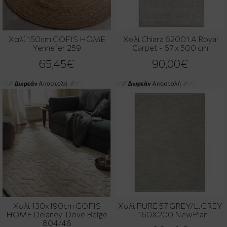
Χαλί 150cm GOFIS HOME
Χαλί Chiara 62001 A Royal
Yennefer 259
Carpet - 67 x 500 cm
65,45€
90,00€
Χαλί 130x190cm GOFIS
Χαλί PURE 57 GREY/L.GREY
HOME Delaney Dove Beige
- 160X200 NewPlan
804/46