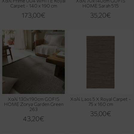
Χαλί Prime 004 WHITE Royal
Χαλί 70x140cm GOFIS
Carpet - 140 x 190 cm
HOME Sarah 515
173,00€
35,20€
Χαλί 130x190cm GOFIS
Χαλί Laos 5 X Royal Carpet -
HOME Zorya Garden Green
75 x 160 cm
263
35,00€
43,20€