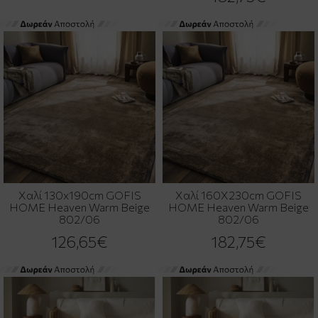
Χαλί 130x190cm GOFIS
Χαλί 160X230cm GOFIS
HOME Heaven Warm Beige
HOME Heaven Warm Beige
802/06
802/06
126,65€
182,75€