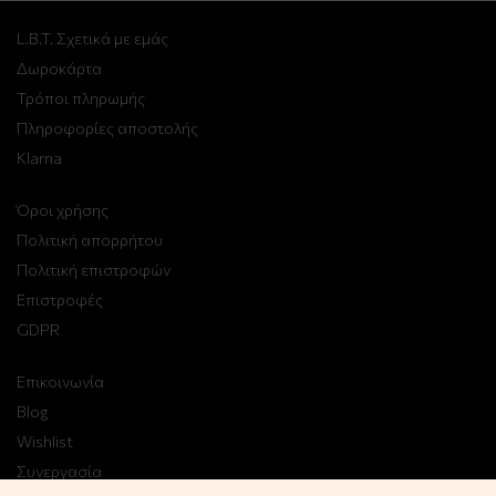
L.B.T. Σχετικά με εμάς
Δωροκάρτα
Τρόποι πληρωμής
Πληροφορίες αποστολής
Klarna
Όροι χρήσης
Πολιτική απορρήτου
Πολιτική επιστροφών
Επιστροφές
GDPR
Επικοινωνία
Blog
Wishlist
Συνεργασία