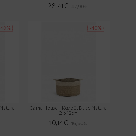
28,74€
47,90€
-40%
-40%
Natural
Calma House - Καλάθι Dulse Natural
21x12cm
10,14€
16,90€