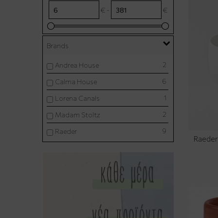
€ -
€
Brands
2
Andrea House
6
Calma House
1
Lorena Canals
2
Madam Stoltz
9
Raeder
Raeder