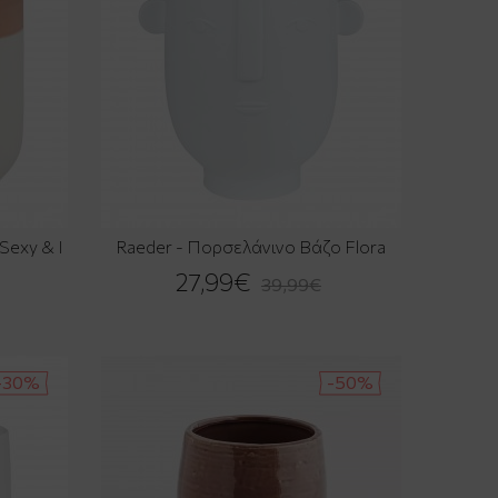
Sexy & I
Raeder - Πορσελάνινο Βάζo Flora
27,99€
39,99€
-30%
-50%