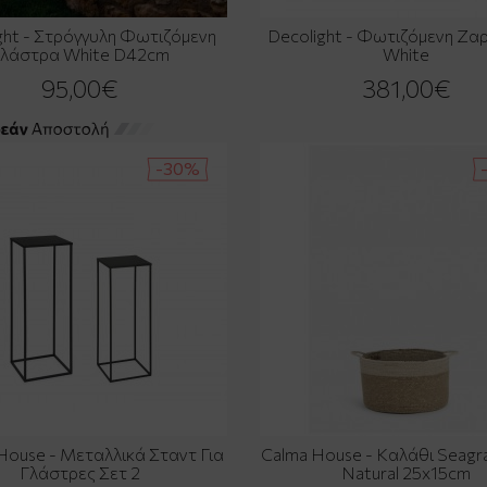
ght - Στρόγγυλη Φωτιζόμενη
Decolight - Φωτιζόμενη Ζαρ
Γλάστρα White D42cm
White
95,00€
381,00€
-30%
House - Μεταλλικά Σταντ Για
Calma House - Καλάθι Seagra
Γλάστρες Σετ 2
Natural 25x15cm