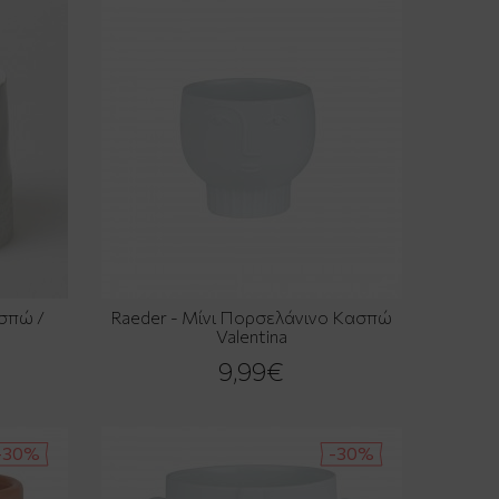
σπώ /
Raeder - Μίνι Πορσελάνινο Κασπώ
Valentina
9,99€
-30%
-30%