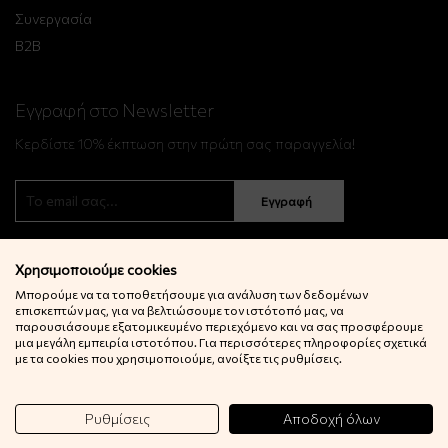
Συνεργασία
B2B
Εγγραφή στο Newsletter
Κερδίστε 10% έκπτωση στην πρώτη σας παραγγελία!
Εγγραφή
Χρησιμοποιούμε cookies
Μπορούμε να τα τοποθετήσουμε για ανάλυση των δεδομένων
επισκεπτών μας, για να βελτιώσουμε τον ιστότοπό μας, να
παρουσιάσουμε εξατομικευμένο περιεχόμενο και να σας προσφέρουμε
μια μεγάλη εμπειρία ιστοτόπου. Για περισσότερες πληροφορίες σχετικά
© 2022 Little Big Things. Αll rights reserved.
με τα cookies που χρησιμοποιούμε, ανοίξτε τις ρυθμίσεις.
Powered by
netExelixis
Ρυθμίσεις
Αποδοχή όλων