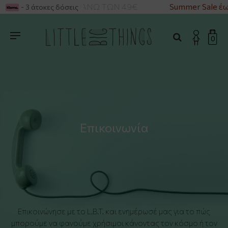
ΡΙΚΑ ΓΙΑ ΑΓΟΡΕΣ ΑΝΩ ΤΩΝ 49€
Summer Sale έω
- 3 άτοκες δόσεις
0
Επικοινωνία
Επικοινώνησε με το L.B.T. και ενημέρωσέ μας για το πώς
μπορούμε να φανούμε χρήσιμοι κάνοντας τον κόσμο ή τον