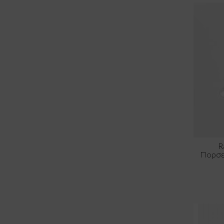
R
Πορσε