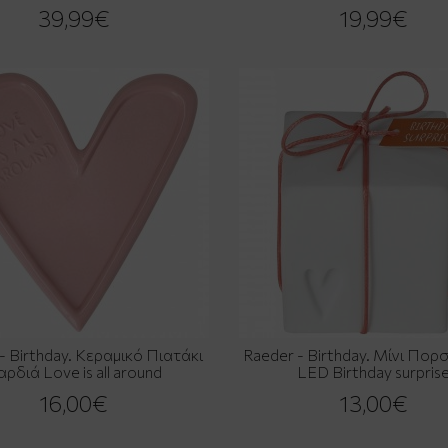
39,99€
19,99€
- Birthday. Κεραμικό Πιατάκι
Raeder - Birthday. Μίνι Πορ
αρδιά Love is all around
LED Birthday surpris
16,00€
13,00€