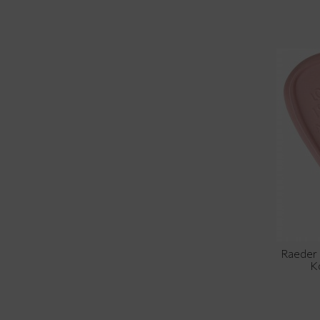
Raeder 
Κ