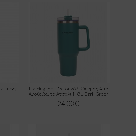
κ Lucky
Flamingueo - Μπουκάλι Θερμός Από
Ανοξείδωτο Ατσάλι 1,18L Dark Green
24,90€