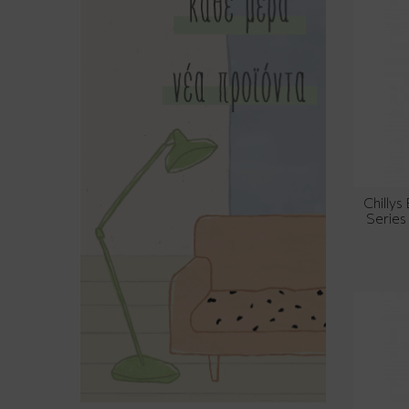
1
Snurk
5
Trevoly
1
Yamazaki
Chilly
Series