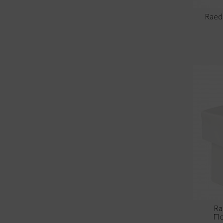
Raed
Ra
Πο