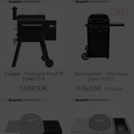
-15%
Traeger - Ψησταριά Pro 575
Outdoorchef - Ψησταριά
Pellet Grill
Davos 570G
1.149,00€
636,65€
749,00€