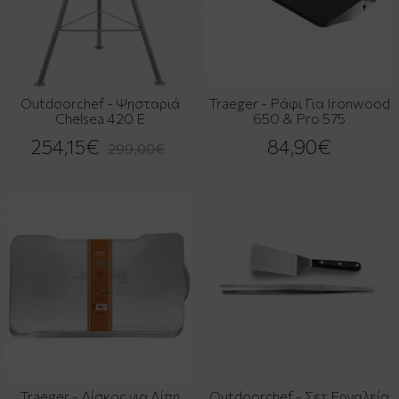
Outdoorchef - Ψησταριά
Traeger - Ράφι Για Ironwood
Chelsea 420 E
650 & Pro 575
254,15€
84,90€
299,00€
Traeger - Δίσκος για Λίπη
Outdoorchef - Σετ Εργαλεία