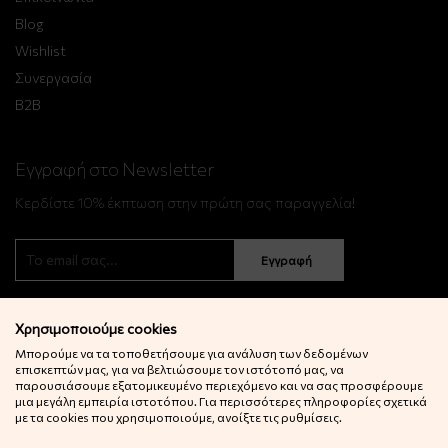
Blog
Wishlist
Συνεργασία
B2B
Εγγραφή στο Newsletter
Κερδίστε 10% έκπτωση στην πρώτη σας παραγγελία!
Εγγραφή
Χρησιμοποιούμε cookies
Μπορούμε να τα τοποθετήσουμε για ανάλυση των δεδομένων
επισκεπτών μας, για να βελτιώσουμε τον ιστότοπό μας, να
παρουσιάσουμε εξατομικευμένο περιεχόμενο και να σας προσφέρουμε
μια μεγάλη εμπειρία ιστοτόπου. Για περισσότερες πληροφορίες σχετικά
© 2022 Little Big Things. Αll rights reserved.
με τα cookies που χρησιμοποιούμε, ανοίξτε τις ρυθμίσεις.
Powered by
netExelixis