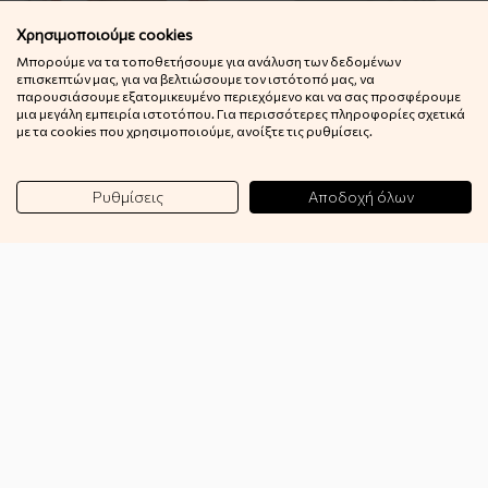
Χρησιμοποιούμε cookies
Μπορούμε να τα τοποθετήσουμε για ανάλυση των δεδομένων
Complices - Λούτρινο
Mary's - Προβολέας Φωτάκι
επισκεπτών μας, για να βελτιώσουμε τον ιστότοπό μας, να
Πιγκουινάκι Με Φωτάκι
Νυκτός UFO
παρουσιάσουμε εξατομικευμένο περιεχόμενο και να σας προσφέρουμε
Νυκτός Ροζ
μια μεγάλη εμπειρία ιστοτόπου. Για περισσότερες πληροφορίες σχετικά
65,50€
με τα cookies που χρησιμοποιούμε, ανοίξτε τις ρυθμίσεις.
33,00€
Ρυθμίσεις
Αποδοχή όλων
Mary's - Επαναφορτιζόμενο
Mr Maria - Φωτιστικό
Φωτάκι Νυκτός Κουτάβι
Νυκτός Snoopy First Light