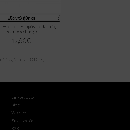
Εξαντλήθηκε
a House - Επιφάνεια Κοπής
Bamboo Large
17,90€
 1 έως 13 από 13 (1 Σελ.)
Επικοινωνία
Blog
Wishlist
Συνεργασία
B2B