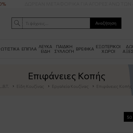
%
ΔΩΡΕΑΝ ΜΕΤΑΦΟΡΙΚΑ ΓΙΑ ΑΓΟΡΕΣ ΑΝΩ ΤΩΝ 49
Αναζήτηση
ΛΕΥΚΑ
ΠΑΙΔΙΚΗ
ΕΞΩΤΕΡΙΚΟΙ
ΔΩ
ΩΤΙΣΤΙΚΑ
ΕΠΙΠΛΑ
ΒΡΕΦΙΚΑ
ΕΙΔΗ
ΣΥΛΛΟΓΗ
ΧΩΡΟΙ
ΑΞΕ
Επιφάνειες Κοπής
L.B.T.
Είδη Κουζίνας
Εργαλεία Κουζίνας
Επιφάνειες Κοπής