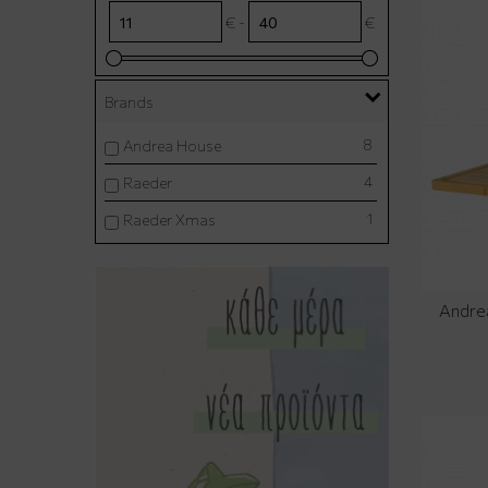
€ -
€
Brands
8
Andrea House
4
Raeder
1
Raeder Xmas
Andre