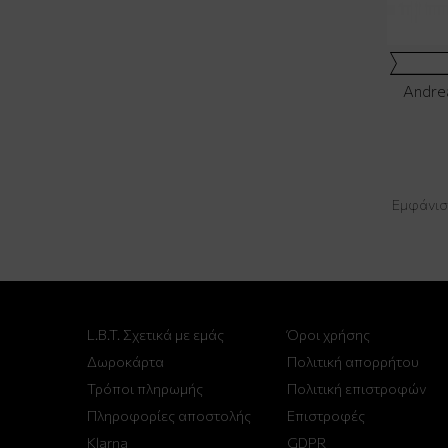
Andre
Εμφάνιση
L.B.T. Σχετικά με εμάς
Όροι χρήσης
Δωροκάρτα
Πολιτική απορρήτου
Τρόποι πληρωμής
Πολιτική επιστροφών
Πληροφορίες αποστολής
Επιστροφές
Klarna
GDPR