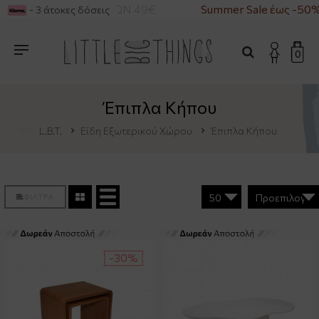
 ΑΓΟΡΕΣ ΑΝΩ ΤΩΝ 49€
Summer Sale έως -50%
- 3 άτοκες δόσεις
0
Έπιπλα Κήπου
L.B.T.
Είδη Εξωτερικού Χώρου
Έπιπλα Κήπου
ΦΙΛΤΡΑ
-30%