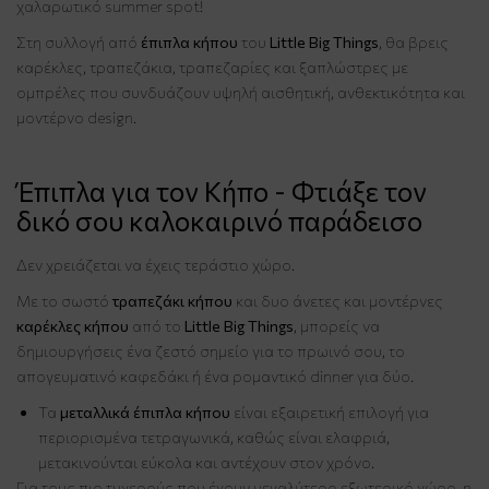
χαλαρωτικό summer spot!
Στη συλλογή από
έπιπλα κήπου
του
Little Big Things
, θα βρεις
καρέκλες, τραπεζάκια, τραπεζαρίες και ξαπλώστρες με
ομπρέλες που συνδυάζουν υψηλή αισθητική, ανθεκτικότητα και
μοντέρνο design.
Έπιπλα για τον Κήπο - Φτιάξε τον
δικό σου καλοκαιρινό παράδεισο
Δεν χρειάζεται να έχεις τεράστιο χώρο.
Με το σωστό
τραπεζάκι κήπου
και δυο άνετες και μοντέρνες
καρέκλες κήπου
από το
Little Big Things
, μπορείς να
δημιουργήσεις ένα ζεστό σημείο για το πρωινό σου, το
απογευματινό καφεδάκι ή ένα ρομαντικό dinner για δύο.
Τα
μεταλλικά έπιπλα κήπου
είναι εξαιρετική επιλογή για
περιορισμένα τετραγωνικά, καθώς είναι ελαφριά,
μετακινούνται εύκολα και αντέχουν στον χρόνο.
Για τους πιο τυχερούς που έχουν μεγαλύτερο εξωτερικό χώρο, η