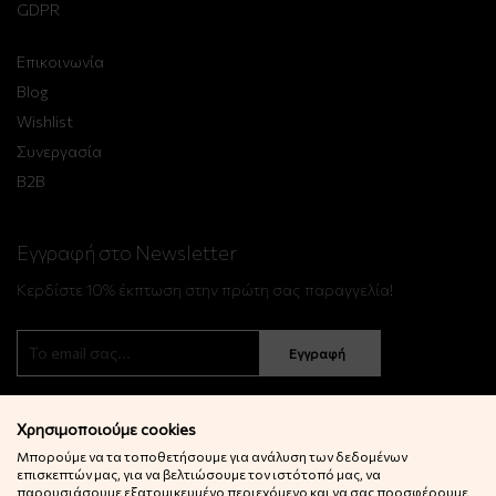
GDPR
Επικοινωνία
Blog
Wishlist
Συνεργασία
B2B
Εγγραφή στο Newsletter
Κερδίστε 10% έκπτωση στην πρώτη σας παραγγελία!
Εγγραφή
Χρησιμοποιούμε cookies
Μπορούμε να τα τοποθετήσουμε για ανάλυση των δεδομένων
επισκεπτών μας, για να βελτιώσουμε τον ιστότοπό μας, να
παρουσιάσουμε εξατομικευμένο περιεχόμενο και να σας προσφέρουμε