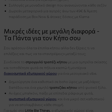
Συλλογές με μοναδικό design που ανανεώνονται κάθε σεζόν
Δωρεάν μεταφορικά για αγορές άνω των 49€ & Άμεση
παράδοση με Box Now & άτοκες δόσεις με Klarna
Μικρές ιδέες με μεγάλη διαφορά -
Tα Πάντα για τον Κήπο σου
Σου αρέσουν όλα τα έπιπλα κήπου αλλα δεν ξέρεις τι να
επιλέξεις και πως να τα «παντρέψεις» μεταξύ τους;
Συνδύασε το
στρογγυλό τραπέζι κήπου
με μια ομπρέλα σκίασης
και τοποθέτησε φυτά σε πήλινα κασπώ ή μοντέρνα
διακοσμητικά εξωτερικού χώρου
για ένα μεσογειακό vibe.
Δημιούργησε ένα καθιστικό σε boho ύφος με μαξιλάρες
δαπέδου και ένα χαμηλό
τραπεζάκι κήπου
από φυσικό ξύλο.
Αν έχεις μπαλκόνι, παίξε με επίπεδα: ράφια με φυτά,
φωτιστικά εξωτερικού χώρου
, και ένα μικρό σετ καθιστικού
για να απολαμβάνεις κάθε στιγμή.
Για εμάς στο
Little Big Things
, ο εξωτερικός χώρος είναι