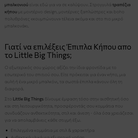
μπαλκονιού
είναι εδώ για να σε καλύψουν. Στρογγυλά
τραπέζια
κήπου
με μοντέρνο design, μοντέρνες ξαπλώστρες και boho
πολυθρόνες «κουμπώνουν» τέλεια ακόμα και στο πιο μικρό
μπαλκονάκι.
Γιατί να επιλέξεις Έπιπλα Κήπου απο
το Little Big Things;
Ο εξωτερικός σου χώρος αξίζει την ίδια φροντίδα με το
εσωτερικό του σπιτιού σου. Είτε πρόκειται για έναν κήπο, μια
αυλή ή ένα μικρό μπαλκόνι, τα σωστά έπιπλα κάνουν όλη τη
διαφορά.
Στο
Little Big Things
δίνουμε έμφαση τόσο στην αισθητική όσο
και στη λειτουργικότητα, προσφέροντάς σου κομμάτια που
συνδυάζουν ανθεκτικότητα, στιλ και άνεση - όλα όσα χρειάζεσαι
για να απολαμβάνεις κάθε στιγμή έξω.
Επιλεγμένα κομμάτια με στιλ & χαρακτήρα
Ανθεκτικά υλικά για εξωτερική χρήση