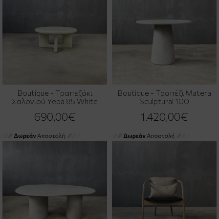
Boutique - Τραπεζάκι
Boutique - Τραπέζι Matera
Σαλονιού Yepa 85 White
Sculptural 100
690,00€
1.420,00€