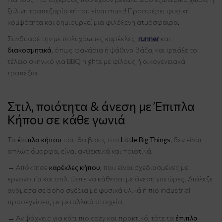
ξύλινη τραπεζαρία κήπου είναι must! Προσφέρει φυσική
κομψότητα και δημιουργεί μια φιλόξενη ατμόσφαιρα.
Συνδύασέ την με πολύχρωμες καρέκλες,
runner
και
διακοσμητικά
, όπως φανάρια ή ψάθινα βάζα, και φτιάξε το
τέλειο σκηνικό για BBQ nights με φίλους ή οικογενειακά
τραπέζια.
Στιλ, ποιότητα & άνεση με Έπιπλα
Κήπου σε κάθε γωνιά
Τα
έπιπλα κήπου
που θα βρεις στο
Little Big Things
, δεν είναι
απλώς όμορφα, είναι ανθεκτικά και ποιοτικά.
→ Απόκτησε
καρέκλες κήπου
, που είναι σχεδιασμένες με
εργονομία και στιλ, ώστε να κάθεσαι με άνεση για ώρες. Διάλεξε
ανάμεσα σε boho σχέδια με φυσικά υλικά ή πιο industrial
προσεγγίσεις με μεταλλικά στοιχεία.
→ Αν ψάχνεις για κάτι πιο cozy και πρακτικό, τότε τα
έπιπλα