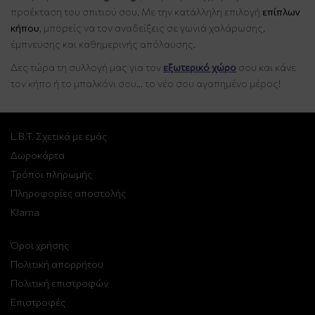
προέκταση του σπιτιού σου. Με την κατάλληλη επιλογή
επίπλων
κήπου
, μπορείς να τον αναδείξεις σε γωνιά χαλάρωσης,
έμπνευσης και καθημερινής απόλαυσης.
Δες τώρα τη συλλογή μας για τον
εξωτερικό χώρο
σου και κάνε
τον κήπο ή το μπαλκόνι σου… το νέο σου αγαπημένο μέρος!
L.B.T. Σχετικά με εμάς
Δωροκάρτα
Τρόποι πληρωμής
Πληροφορίες αποστολής
Klarna
Όροι χρήσης
Πολιτική απορρήτου
Πολιτική επιστροφών
Επιστροφές