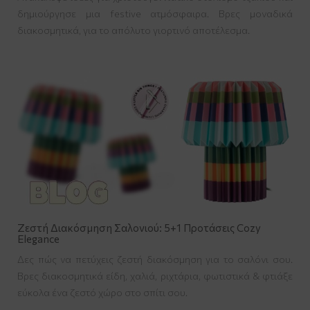
δημιούργησε μια festive ατμόσφαιρα. Βρες μοναδικά
διακοσμητικά, για το απόλυτο γιορτινό αποτέλεσμα.
Ζεστή Διακόσμηση Σαλονιού: 5+1 Προτάσεις Cozy
Elegance
Δες πώς να πετύχεις ζεστή διακόσμηση για το σαλόνι σου.
Βρες διακοσμητικά είδη, χαλιά, ριχτάρια, φωτιστικά & φτιάξε
εύκολα ένα ζεστό χώρο στο σπίτι σου.