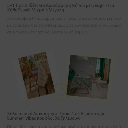
5+1 Tips & Ιδέες για Διακόσμηση Κήπου με Design - Για
Κάθε Γωνιά, Μικρή ή Μεγάλη
Ανακάλυψε 5+1 μοντέρνα tips & ιδέες για διακόσμηση κήπου
με ιδιαίτερο design. Μεταμόρφωσε τον εξωτερικό σου χώρο
σε ένα cozy, στιλάτο και λειτουργικό σημείο.
Καλοκαιρινή Διακόσμηση Τραπεζιού Βεράντας με
Summer Vibes που όλοι θα ζηλεύουν!
Πάρε ιδέες για την πιο καλοκαιρινή διακόσμηση τραπεζιού