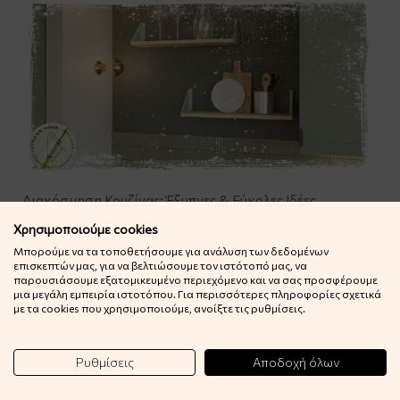
Διακόσμηση Κουζίνας: Έξυπνες & Εύκολες Ιδέες
Ανακάλυψε πώς να διακοσμήσεις την κουζίνα σου με εύκολες
Χρησιμοποιούμε cookies
και έξυπνες ιδέες. Δες βήμα βήμα τι κάνεις για να φτιάξεις μια
Μπορούμε να τα τοποθετήσουμε για ανάλυση των δεδομένων
επισκεπτών μας, για να βελτιώσουμε τον ιστότοπό μας, να
όμορφη και λειτουργική κουζίνα.
παρουσιάσουμε εξατομικευμένο περιεχόμενο και να σας προσφέρουμε
μια μεγάλη εμπειρία ιστοτόπου. Για περισσότερες πληροφορίες σχετικά
με τα cookies που χρησιμοποιούμε, ανοίξτε τις ρυθμίσεις.
Ρυθμίσεις
Αποδοχή όλων