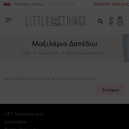
ΡΙΚΑ ΓΙΑ ΑΓΟΡΕΣ ΑΝΩ ΤΩΝ 49€
Summer Sale έως
- 3 άτοκες δόσεις
0
Μαξιλάρια Δαπέδου
L.B.T.
Λευκά Είδη
Μαξιλάρια Δαπέδου
Δεν υπάρχουν προϊόντα σε αυτήν την κατηγορία.
Συνέχεια
L.B.T. Σχετικά με εμάς
Δωροκάρτα