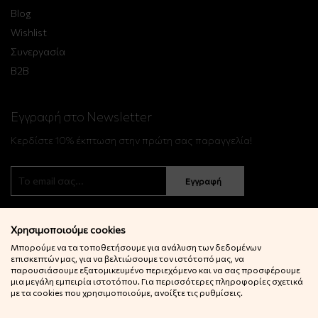
Blog
Wishlist
Συνεργασία
B2B
Εγγραφή στο Newsletter
Κερδίστε 10% έκπτωση στην πρώτη σας παραγγελία!
Εγγραφή
Χρησιμοποιούμε cookies
Μπορούμε να τα τοποθετήσουμε για ανάλυση των δεδομένων
επισκεπτών μας, για να βελτιώσουμε τον ιστότοπό μας, να
παρουσιάσουμε εξατομικευμένο περιεχόμενο και να σας προσφέρουμε
μια μεγάλη εμπειρία ιστοτόπου. Για περισσότερες πληροφορίες σχετικά
© 2022 Little Big Things. Αll rights reserved.
με τα cookies που χρησιμοποιούμε, ανοίξτε τις ρυθμίσεις.
Powered by
netExelixis