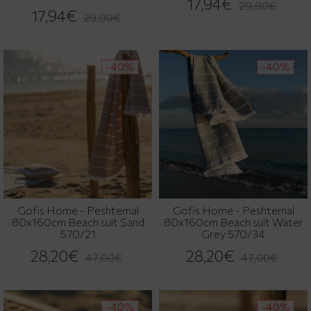
17,94€
29,90€
17,94€
29,90€
-40%
-40%
Gofis Home - Peshtemal
Gofis Home - Peshtemal
80x160cm Beach suit Sand
80x160cm Beach suit Water
570/21
Grey 570/34
28,20€
28,20€
47,00€
47,00€
-40%
-40%