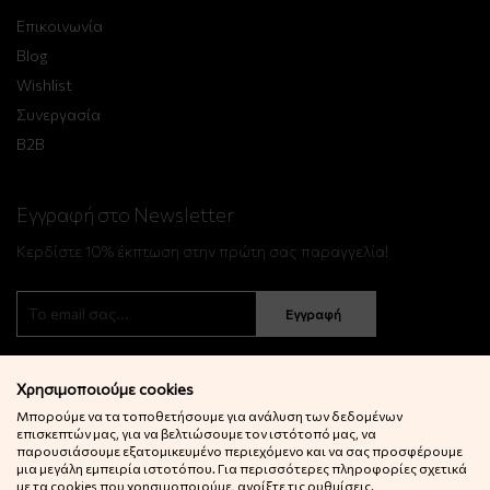
Επικοινωνία
Blog
Wishlist
Συνεργασία
B2B
Εγγραφή στο Newsletter
Κερδίστε 10% έκπτωση στην πρώτη σας παραγγελία!
Εγγραφή
Χρησιμοποιούμε cookies
Μπορούμε να τα τοποθετήσουμε για ανάλυση των δεδομένων
επισκεπτών μας, για να βελτιώσουμε τον ιστότοπό μας, να
παρουσιάσουμε εξατομικευμένο περιεχόμενο και να σας προσφέρουμε
μια μεγάλη εμπειρία ιστοτόπου. Για περισσότερες πληροφορίες σχετικά
© 2022 Little Big Things. Αll rights reserved.
με τα cookies που χρησιμοποιούμε, ανοίξτε τις ρυθμίσεις.