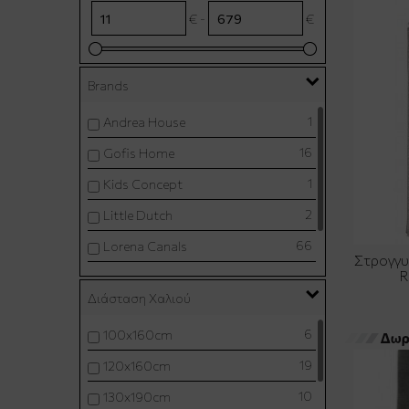
€ -
€
Brands
1
Andrea House
16
Gofis Home
1
Kids Concept
2
Little Dutch
66
Lorena Canals
Στρογγυ
R
5
New Plan
Διάσταση Χαλιού
187
Royal Carpet
6
100x160cm
19
120x160cm
10
130x190cm