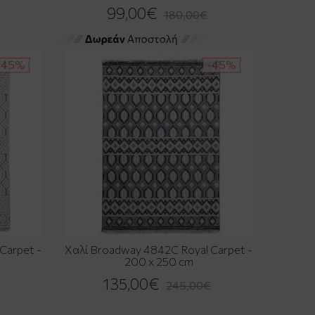
99,00€
180,00€
-45%
-45%
Carpet -
Χαλί Broadway 4842C Royal Carpet -
200 x 250 cm
135,00€
€
245,00€