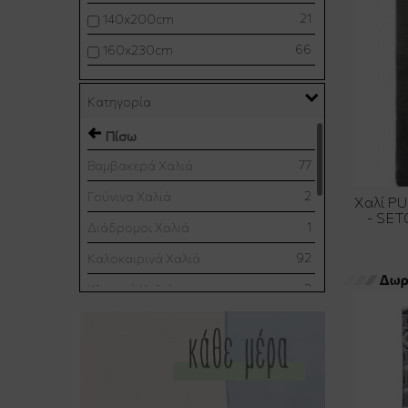
21
140x200cm
66
160x230cm
9
170x240cm
Κατηγορία
13
200x250cm
Πίσω
1
200x285cm
77
Βαμβακερά Χαλιά
14
200x290cm
2
Γούνινα Χαλιά
Χαλί P
4
200x300cm
- SET
1
Διάδρομοι Χαλιά
1
240x300cm
92
Καλοκαιρινά Χαλιά
6
D120+
3
Κλασικά Χαλιά
17
80x150cm
33
Μάλλινα Χαλιά
5
90x130cm
104
Μοντέρνα Χαλιά
67
Παιδικά - Εφηβικά Χαλιά