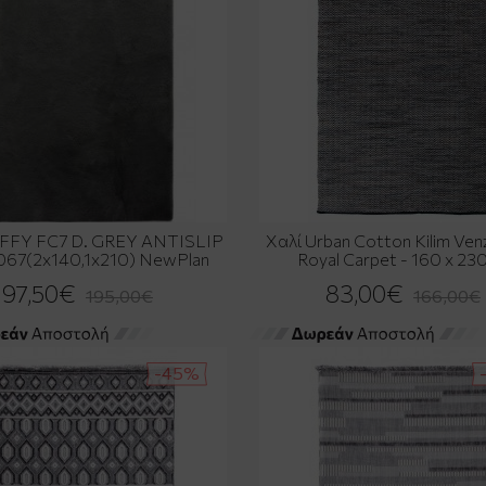
UFFY FC7 D. GREY ANTISLIP
Χαλί Urban Cotton Kilim Ven
067(2x140,1x210) NewPlan
Royal Carpet - 160 x 23
97,50€
83,00€
195,00€
166,00€
-45%