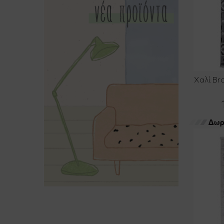
1
Χαλάκια Εισόδου
10
Χαλιά All Season
8
Ψάθινα Χαλιά
Χαλί Br