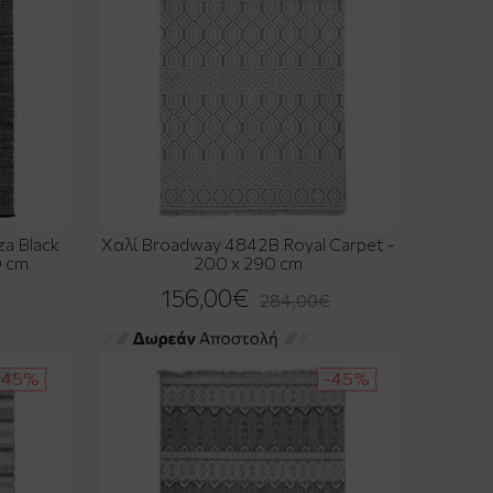
za Black
Χαλί Broadway 4842B Royal Carpet -
0 cm
200 x 290 cm
156,00€
284,00€
-45%
-45%