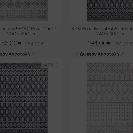
oadway 5818C Royal Carpet -
Χαλί Broadway 4842C Royal 
200 x 290 cm
240 x 300 cm
156,00€
194,00€
284,00€
353,00
-45%