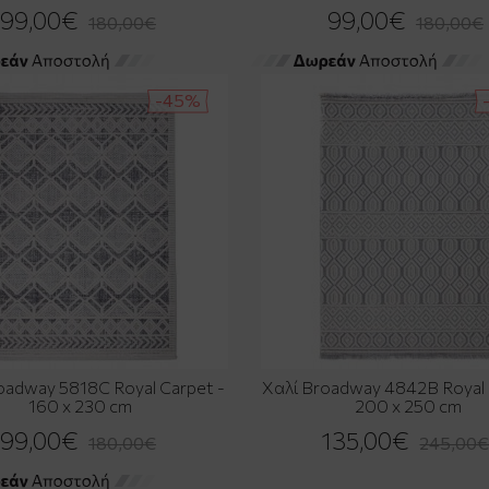
99,00€
99,00€
180,00€
180,00€
-45%
oadway 5818C Royal Carpet -
Χαλί Broadway 4842B Royal 
160 x 230 cm
200 x 250 cm
99,00€
135,00€
180,00€
245,00