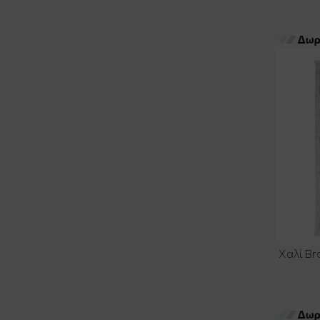
Χαλί Br