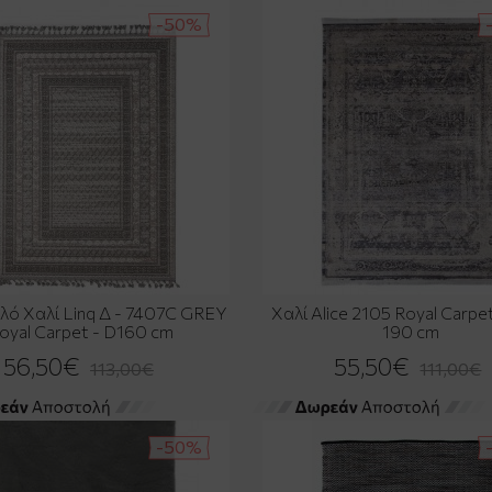
-50%
λό Χαλί Linq Δ - 7407C GREY
Χαλί Alice 2105 Royal Carpet
oyal Carpet - D160 cm
190 cm
56,50€
55,50€
113,00€
111,00€
-50%