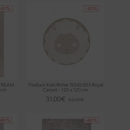
-41%
-40%
 CREAM
Παιδικό Χαλί Richie 15545 653 Royal
0 cm
Carpet - 120 x 120 cm
31,00€
52,00€
-40%
-40%