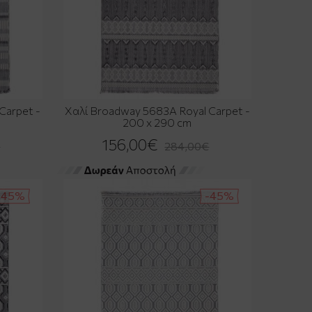
Carpet -
Χαλί Broadway 5683A Royal Carpet -
200 x 290 cm
156,00€
€
284,00€
-45%
-45%