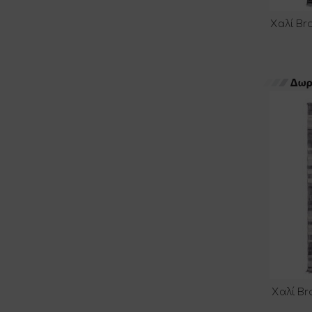
Χαλί Br
Χαλί Br