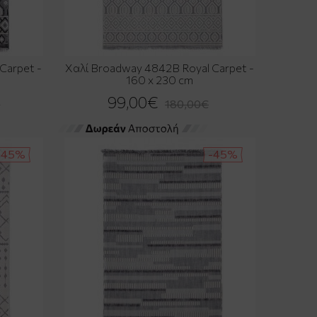
Carpet -
Χαλί Broadway 4842B Royal Carpet -
160 x 230 cm
99,00€
€
180,00€
-45%
-45%