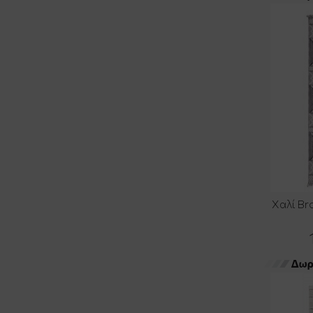
Χαλί Br