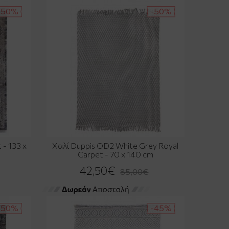
-50%
-50%
 - 133 x
Χαλί Duppis OD2 White Grey Royal
Carpet - 70 x 140 cm
42,50€
85,00€
-50%
-45%