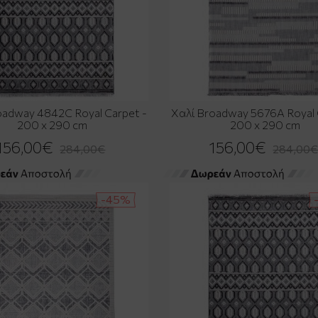
oadway 4842C Royal Carpet -
Χαλί Broadway 5676A Royal 
200 x 290 cm
200 x 290 cm
156,00€
156,00€
284,00€
284,00
-45%