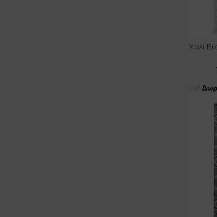
Χαλί Br