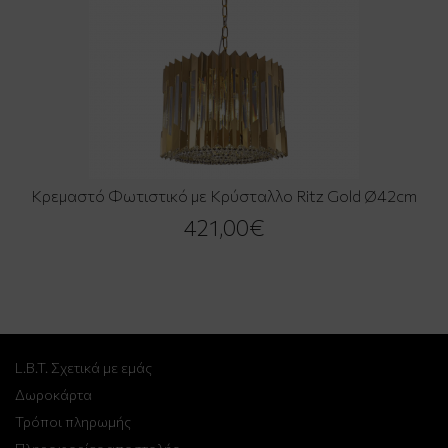
Κρεμαστό Φωτιστικό με Κρύσταλλο Ritz Gold Ø42cm
421,00€
L.B.T. Σχετικά με εμάς
Δωροκάρτα
Τρόποι πληρωμής