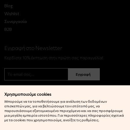
Blog
Wishlist
Συνεργασία
B2B
Εγγραφή στο Newsletter
Κερδίστε 10% έκπτωση στην πρώτη σας παραγγελία!
Εγγραφή
Χρησιμοποιούμε cookies
Μπορούμε να τα τοποθετήσουμε για ανάλυση των δεδομένων
επισκεπτών μας, για να βελτιώσουμε τον ιστότοπό μας, να
παρουσιάσουμε εξατομικευμένο περιεχόμενο και να σας προσφέρουμε
μια μεγάλη εμπειρία ιστοτόπου. Για περισσότερες πληροφορίες σχετικά
© 2022 Little Big Things. Αll rights reserved.
με τα cookies που χρησιμοποιούμε, ανοίξτε τις ρυθμίσεις.
Powered by
netExelixis