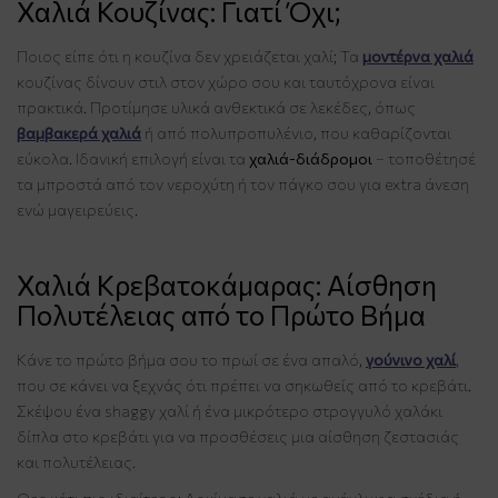
Χαλιά Κουζίνας: Γιατί Όχι;
Ποιος είπε ότι η κουζίνα δεν χρειάζεται χαλί; Τα
μοντέρνα χαλιά
κουζίνας δίνουν στιλ στον χώρο σου και ταυτόχρονα είναι
πρακτικά. Προτίμησε υλικά ανθεκτικά σε λεκέδες, όπως
βαμβακερά χαλιά
ή από πολυπροπυλένιο, που καθαρίζονται
εύκολα. Ιδανική επιλογή είναι τα
χαλιά-διάδρομοι
– τοποθέτησέ
τα μπροστά από τον νεροχύτη ή τον πάγκο σου για extra άνεση
ενώ μαγειρεύεις.
Χαλιά Κρεβατοκάμαρας: Αίσθηση
Πολυτέλειας από το Πρώτο Βήμα
Κάνε το πρώτο βήμα σου το πρωί σε ένα απαλό,
γούνινο χαλί
,
που σε κάνει να ξεχνάς ότι πρέπει να σηκωθείς από το κρεβάτι.
Σκέψου ένα shaggy χαλί ή ένα μικρότερο στρογγυλό χαλάκι
δίπλα στο κρεβάτι για να προσθέσεις μια αίσθηση ζεστασιάς
και πολυτέλειας.