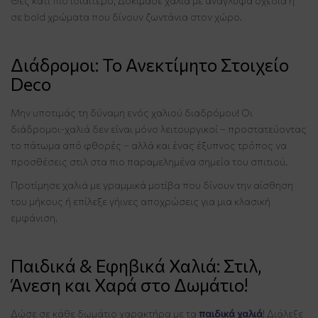
Θες κάτι πιο ιδιαίτερο; Δοκίμασε χαλιά με ανάγλυφα σχέδια ή
σε bold χρώματα που δίνουν ζωντάνια στον χώρο.
Διάδρομοι: Το Ανεκτίμητο Στοιχείο
Deco
Μην υποτιμάς τη δύναμη ενός χαλιού διαδρόμου! Οι
διάδρομοι-χαλιά δεν είναι μόνο λειτουργικοί – προστατεύοντας
το πάτωμα από φθορές – αλλά και ένας έξυπνος τρόπος να
προσθέσεις στιλ στα πιο παραμελημένα σημεία του σπιτιού.
Προτίμησε χαλιά με γραμμικά μοτίβα που δίνουν την αίσθηση
του μήκους ή επίλεξε γήινες αποχρώσεις για μια κλασική
εμφάνιση.
Παιδικά & Εφηβικά Χαλιά: Στιλ,
Άνεση και Χαρά στο Δωμάτιο!
Δώσε σε κάθε δωμάτιο χαρακτήρα με τα
παιδικά χαλιά
! Διάλεξε