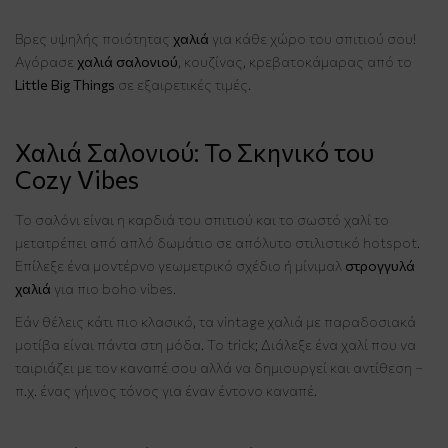
Βρες υψηλής ποιότητας
χαλιά
για κάθε χώρο του σπιτιού σου!
Αγόρασε
χαλιά σαλονιού
, κουζίνας, κρεβατοκάμαρας από το
Little Big Things
σε εξαιρετικές τιμές.
Χαλιά Σαλονιού: Το Σκηνικό του
Cozy Vibes
Το σαλόνι είναι η καρδιά του σπιτιού και το σωστό χαλί το
μετατρέπει από απλό δωμάτιο σε απόλυτο στιλιστικό hotspot.
Επίλεξε ένα μοντέρνο γεωμετρικό σχέδιο ή μίνιμαλ
στρογγυλά
χαλιά
για πιο boho vibes.
Εάν θέλεις κάτι πιο κλασικό, τα vintage χαλιά με παραδοσιακά
μοτίβα είναι πάντα στη μόδα. Το trick; Διάλεξε ένα χαλί που να
ταιριάζει με τον καναπέ σου αλλά να δημιουργεί και αντίθεση –
π.χ. ένας γήινος τόνος για έναν έντονο καναπέ.