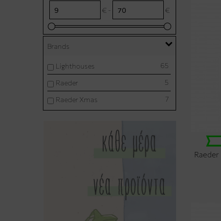
€ -
€
Brands
65
Lighthouses
5
Raeder
7
Raeder Xmas
Raeder 