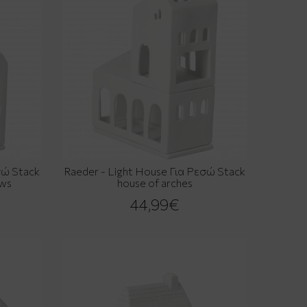
σώ Stack
Raeder - Light House Για Ρεσώ Stack
ows
house of arches
44,99€