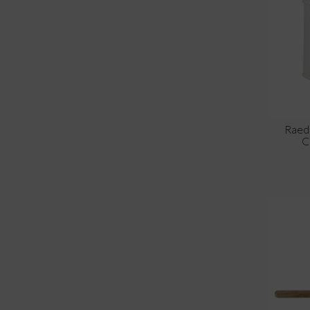
Raed
C