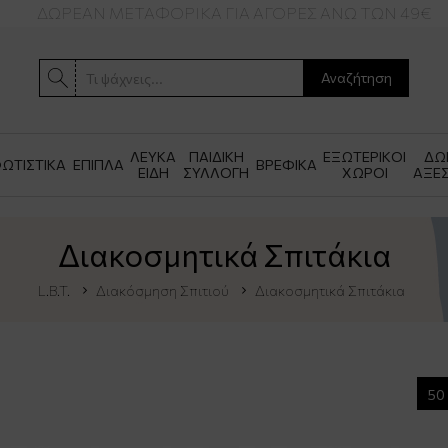
ΔΩΡΕΑΝ ΜΕΤΑΦΟΡΙΚΑ ΓΙΑ ΑΓΟΡΕΣ ΑΝΩ ΤΩΝ 49€
Αναζήτηση
ΛΕΥΚΑ
ΠΑΙΔΙΚΗ
ΕΞΩΤΕΡΙΚΟΙ
ΔΩ
ΩΤΙΣΤΙΚΑ
ΕΠΙΠΛΑ
ΒΡΕΦΙΚΑ
ΕΙΔΗ
ΣΥΛΛΟΓΗ
ΧΩΡΟΙ
ΑΞΕ
Διακοσμητικά Σπιτάκια
L.B.T.
Διακόσμηση Σπιτιού
Διακοσμητικά Σπιτάκια