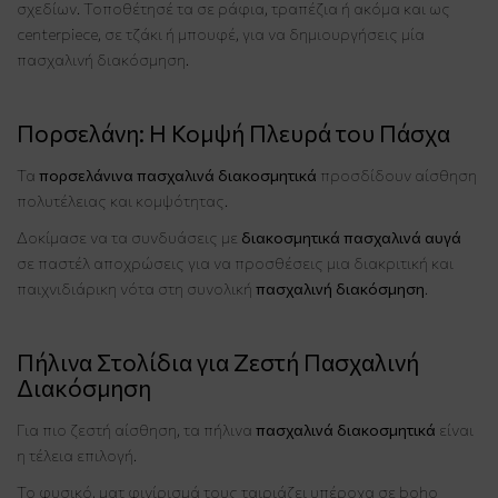
σχεδίων. Τοποθέτησέ τα σε ράφια, τραπέζια ή ακόμα και ως
centerpiece, σε τζάκι ή μπουφέ, για να δημιουργήσεις μία
πασχαλινή διακόσμηση.
Πορσελάνη: Η Κομψή Πλευρά του Πάσχα
Τα
πορσελάνινα πασχαλινά διακοσμητικά
προσδίδουν αίσθηση
πολυτέλειας και κομψότητας.
Δοκίμασε να τα συνδυάσεις με
διακοσμητικά πασχαλινά αυγά
σε παστέλ αποχρώσεις για να προσθέσεις μια διακριτική και
παιχνιδιάρικη νότα στη συνολική
πασχαλινή διακόσμηση
.
Πήλινα Στολίδια για Ζεστή Πασχαλινή
Διακόσμηση
Για πιο ζεστή αίσθηση, τα πήλινα
πασχαλινά διακοσμητικά
είναι
η τέλεια επιλογή.
Το φυσικό, ματ φινίρισμά τους ταιριάζει υπέροχα σε boho