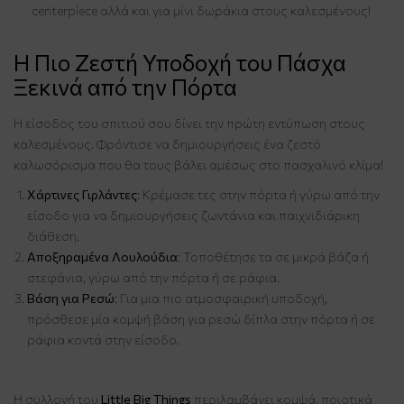
centerpiece αλλά και για μίνι δωράκια στους καλεσμένους!
Η Πιο Ζεστή Υποδοχή του Πάσχα
Ξεκινά από την Πόρτα
Η είσοδος του σπιτιού σου δίνει την πρώτη εντύπωση στους
καλεσμένους. Φρόντισε να δημιουργήσεις ένα ζεστό
καλωσόρισμα που θα τους βάλει αμέσως στο πασχαλινό κλίμα!
Χάρτινες Γιρλάντες
: Κρέμασε τες στην πόρτα ή γύρω από την
είσοδο για να δημιουργήσεις ζωντάνια και παιχνιδιάρικη
διάθεση.
Αποξηραμένα Λουλούδια
: Τοποθέτησε τα σε μικρά βάζα ή
στεφάνια, γύρω από την πόρτα ή σε ράφια.
Βάση για Ρεσώ
: Για μια πιο ατμοσφαιρική υποδοχή,
πρόσθεσε μία κομψή βάση για ρεσώ δίπλα στην πόρτα ή σε
ράφια κοντά στην είσοδο.
Η συλλογή του
Little Big Things
περιλαμβάνει κομψά, ποιοτικά