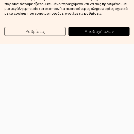
παρουσιάσουμε εξατομικευμένο περιεχόμενο και να σας προσφέρουμε
GDPR
μια μεγάλη εμπειρία ιστοτόπου. Για περισσότερες πληροφορίες σχετικά
με τα cookies που χρησιμοποιούμε, ανοίξτε τις ρυθμίσεις.
Επικοινωνία
Blog
Ρυθμίσεις
Αποδοχή όλων
Wishlist
Συνεργασία
B2B
Εγγραφή στο Newsletter
Κερδίστε 10% έκπτωση στην πρώτη σας παραγγελία!
Εγγραφή