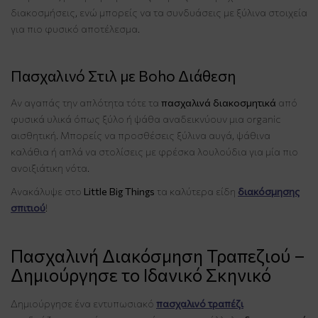
διακοσμήσεις, ενώ μπορείς να τα συνδυάσεις με ξύλινα στοιχεία
για πιο φυσικό αποτέλεσμα.
Πασχαλινό Στιλ με Boho Διάθεση
Αν αγαπάς την απλότητα τότε τα
πασχαλινά διακοσμητικά
από
φυσικά υλικά όπως ξύλο ή ψάθα αναδεικνύουν μια organic
αισθητική. Μπορείς να προσθέσεις ξύλινα αυγά, ψάθινα
καλάθια ή απλά να στολίσεις με φρέσκα λουλούδια για μία πιο
ανοιξιάτικη νότα.
Ανακάλυψε στο
Little Big Things
τα καλύτερα είδη
διακόσμησης
σπιτιού
!
Πασχαλινή Διακόσμηση Τραπεζιού –
Δημιούργησε το Ιδανικό Σκηνικό
Δημιούργησε ένα εντυπωσιακό
πασχαλινό τραπέζι