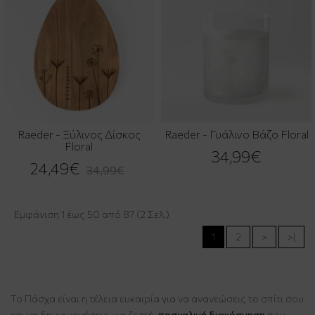
Raeder - Ξύλινος Δίσκος
Raeder - Γυάλινο Βάζο Floral
Floral
34,99€
24,49€
34,99€
Εμφάνιση 1 έως 50 από 87 (2 Σελ.)
1
2
>
>|
Το Πάσχα είναι η τέλεια ευκαιρία για να ανανεώσεις το σπίτι σου
και να δημιουργήσεις μια ζεστή,
πασχαλινή διακόσμηση
που