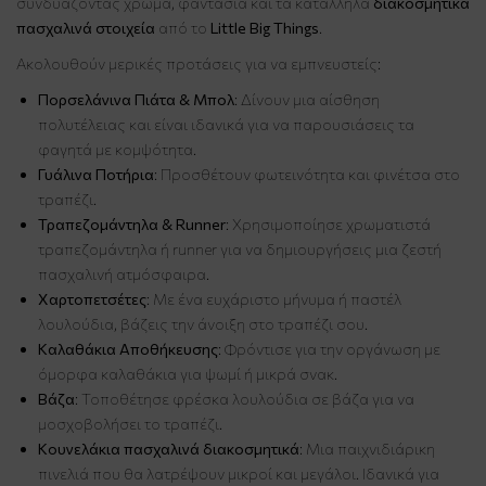
συνδυάζοντας χρώμα, φαντασία και τα κατάλληλα
διακοσμητικά
πασχαλινά στοιχεία
από το
Little Big Things
.
Ακολουθούν μερικές προτάσεις για να εμπνευστείς:
Πορσελάνινα Πιάτα & Μπολ
: Δίνουν μια αίσθηση
πολυτέλειας και είναι ιδανικά για να παρουσιάσεις τα
φαγητά με κομψότητα.
Γυάλινα Ποτήρια
: Προσθέτουν φωτεινότητα και φινέτσα στο
τραπέζι.
Τραπεζομάντηλα & Runner
: Χρησιμοποίησε χρωματιστά
τραπεζομάντηλα ή runner για να δημιουργήσεις μια ζεστή
πασχαλινή ατμόσφαιρα.
Χαρτοπετσέτες
: Με ένα ευχάριστο μήνυμα ή παστέλ
λουλούδια, βάζεις την άνοιξη στο τραπέζι σου.
Καλαθάκια Αποθήκευσης
: Φρόντισε για την οργάνωση με
όμορφα καλαθάκια για ψωμί ή μικρά σνακ.
Βάζα
: Τοποθέτησε φρέσκα λουλούδια σε βάζα για να
μοσχοβολήσει το τραπέζι.
Κουνελάκια πασχαλινά διακοσμητικά
: Μια παιχνιδιάρικη
πινελιά που θα λατρέψουν μικροί και μεγάλοι. Ιδανικά για