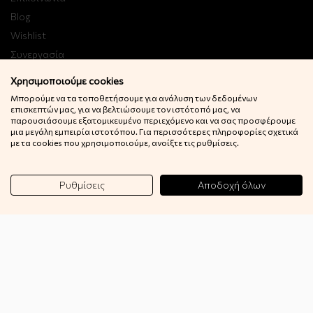
Blog
Wishlist
Συνεργασία
B2B
Χρησιμοποιούμε cookies
Μπορούμε να τα τοποθετήσουμε για ανάλυση των δεδομένων
επισκεπτών μας, για να βελτιώσουμε τον ιστότοπό μας, να
Εγγραφή στο Newsletter
παρουσιάσουμε εξατομικευμένο περιεχόμενο και να σας προσφέρουμε
μια μεγάλη εμπειρία ιστοτόπου. Για περισσότερες πληροφορίες σχετικά
Κερδίστε 10% έκπτωση στην πρώτη σας παραγγελία!
με τα cookies που χρησιμοποιούμε, ανοίξτε τις ρυθμίσεις.
Εγγραφή
Ρυθμίσεις
Αποδοχή όλων
© 2022 Little Big Things. Αll rights reserved.
Powered by
netExelixis