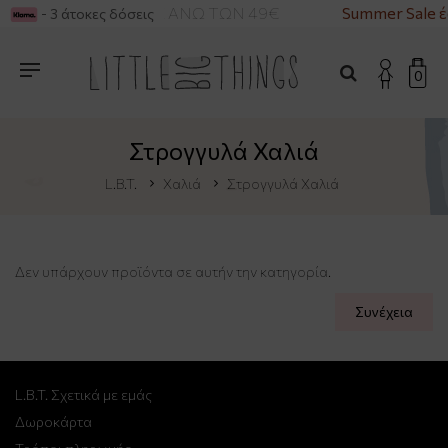
ΦΟΡΙΚΑ ΓΙΑ ΑΓΟΡΕΣ ΑΝΩ ΤΩΝ 49€
Summer Sale 
- 3 άτοκες δόσεις
0
Στρογγυλά Χαλιά
L.B.T.
Χαλιά
Στρογγυλά Χαλιά
Δεν υπάρχουν προϊόντα σε αυτήν την κατηγορία.
Συνέχεια
L.B.T. Σχετικά με εμάς
Δωροκάρτα