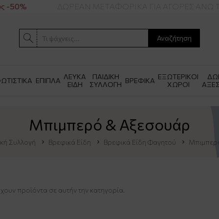
ς -50%
ΔΩΡΕΑΝ ΜΕΤΑΦΟΡΙΚΑ ΓΙΑ ΑΓΟΡΕΣ ΑΝΩ Τ
Αναζήτηση
ΛΕΥΚΑ
ΠΑΙΔΙΚΗ
ΕΞΩΤΕΡΙΚΟΙ
ΔΩ
ΩΤΙΣΤΙΚΑ
ΕΠΙΠΛΑ
ΒΡΕΦΙΚΑ
ΕΙΔΗ
ΣΥΛΛΟΓΗ
ΧΩΡΟΙ
ΑΞΕ
Μπιμπερό & Αξεσουάρ
ική Συλλογή
Βρεφικά Είδη
Βρεφικά Είδη Φαγητού
Μπιμπερ
χουν προϊόντα σε αυτήν την κατηγορία.