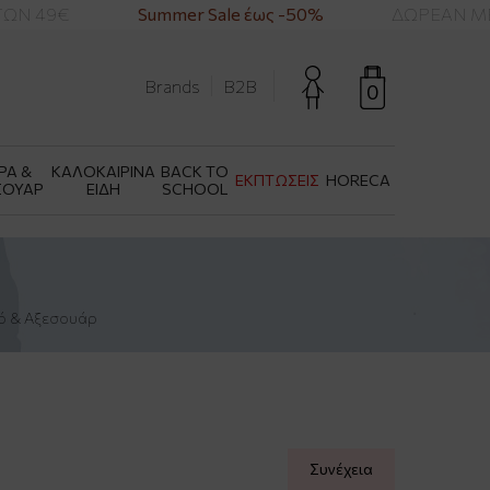
ΩΝ 49€
Summer Sale έως -50%
ΔΩΡΕΑΝ ΜΕ
Brands
B2B
0
ΡΑ &
ΚΑΛΟΚΑΙΡΙΝΑ
BACK TO
ΕΚΠΤΩΣΕΙΣ
HORECA
ΣΟΥΑΡ
ΕΙΔΗ
SCHOOL
ό & Αξεσουάρ
Συνέχεια