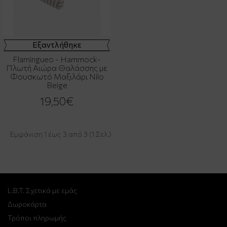
Εξαντλήθηκε
Flamingueo - Hammock-
Πλωτή Αιώρα Θαλάσσης με
Φουσκωτό Μαξιλάρι Nilo
Beige
19,50€
Εμφάνιση 1 έως 3 από 3 (1 Σελ.)
L.B.T. Σχετικά με εμάς
Δωροκάρτα
Τρόποι πληρωμής