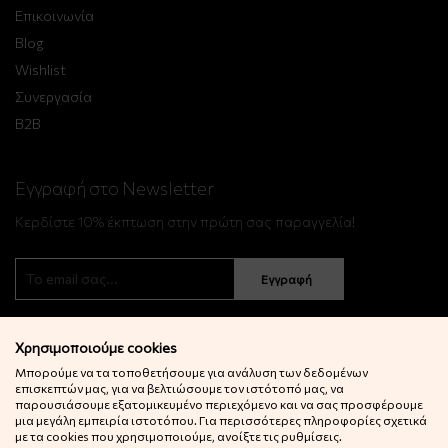
Επικοινωνία
Blog
Wishlist
Συνεργασία
B2B
Εγγραφή στο Newsletter
Κερδίστε 10% έκπτωση στην πρώτη σας παραγγελία!
Εγγραφή
Χρησιμοποιούμε cookies
Μπορούμε να τα τοποθετήσουμε για ανάλυση των δεδομένων
επισκεπτών μας, για να βελτιώσουμε τον ιστότοπό μας, να
παρουσιάσουμε εξατομικευμένο περιεχόμενο και να σας προσφέρουμε
μια μεγάλη εμπειρία ιστοτόπου. Για περισσότερες πληροφορίες σχετικά
© 2022 Little Big Things. Αll rights reserved.
με τα cookies που χρησιμοποιούμε, ανοίξτε τις ρυθμίσεις.