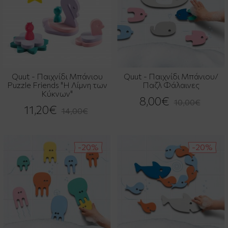
Quut - Παιχνίδι Μπάνιου
Quut - Παιχνίδι Μπάνιου/
Puzzle Friends "Η Λίμνη των
Παζλ Φάλαινες
Κύκνων"
8,00€
10,00€
11,20€
14,00€
-20%
-20%