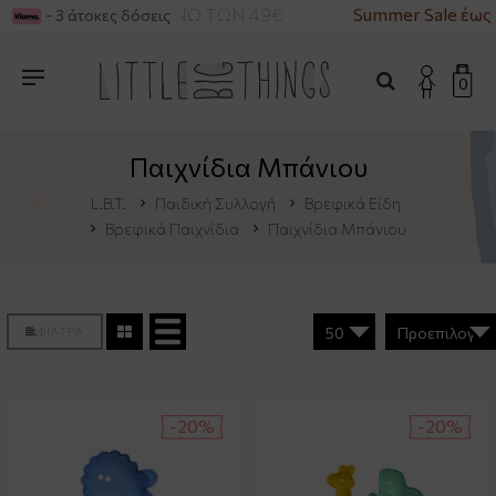
ΚΑ ΓΙΑ ΑΓΟΡΕΣ ΑΝΩ ΤΩΝ 49€
Summer Sale έως 
- 3 άτοκες δόσεις
0
Παιχνίδια Μπάνιου
L.B.T.
Παιδική Συλλογή
Βρεφικά Είδη
Βρεφικά Παιχνίδια
Παιχνίδια Μπάνιου
ΦΙΛΤΡΑ
-20%
-20%