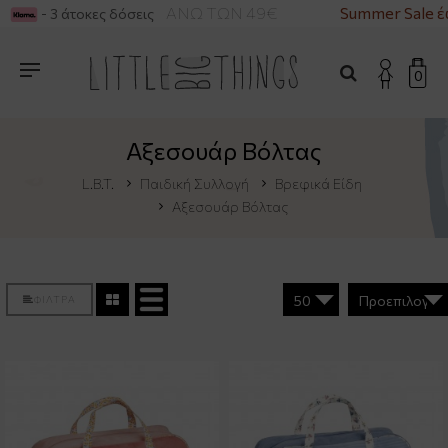
ΟΡΙΚΑ ΓΙΑ ΑΓΟΡΕΣ ΑΝΩ ΤΩΝ 49€
Summer Sale έ
- 3 άτοκες δόσεις
0
Αξεσουάρ Βόλτας
L.B.T.
Παιδική Συλλογή
Βρεφικά Είδη
Αξεσουάρ Βόλτας
ΦΙΛΤΡΑ