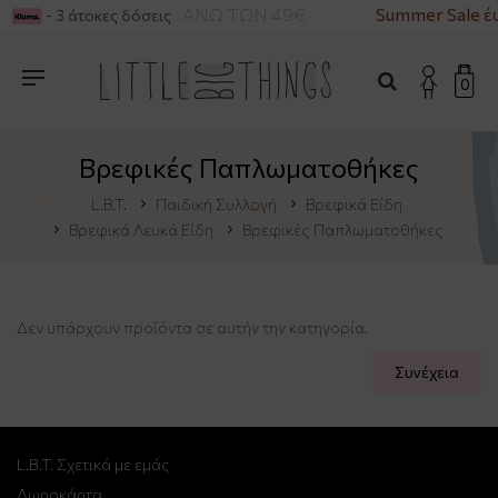
ΟΡΙΚΑ ΓΙΑ ΑΓΟΡΕΣ ΑΝΩ ΤΩΝ 49€
Summer Sale έ
- 3 άτοκες δόσεις
0
Βρεφικές Παπλωματοθήκες
L.B.T.
Παιδική Συλλογή
Βρεφικά Είδη
Βρεφικά Λευκά Είδη
Βρεφικές Παπλωματοθήκες
Δεν υπάρχουν προϊόντα σε αυτήν την κατηγορία.
Συνέχεια
L.B.T. Σχετικά με εμάς
Δωροκάρτα