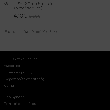
Mepal - Σετ 2 Εκπαιδευτικά
Κουταλάκια Ροζ
4,10€
5,50€
Εμφάνιση 1 έως 19 από 19 (1 Σελ.)
L.B.T. Σχετικά με εμάς
Δωροκάρτα
Τρόποι πληρωμής
Πληροφορίες αποστολής
Klarna
Όροι χρήσης
Πολιτική απορρήτου