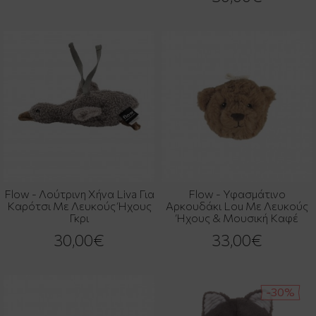
Flow - Λούτρινη Χήνα Liva Για
Flow - Υφασμάτινο
Καρότσι Με Λευκούς Ήχους
Αρκουδάκι Lou Με Λευκούς
Γκρι
Ήχους & Μουσική Καφέ
30,00€
33,00€
-30%