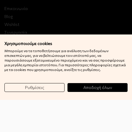
Επικοινωνία
Blog
Wishlist
Συνεργασία
B2B
Χρησιμοποιούμε cookies
Μπορούμε να τα τοποθετήσουμε για ανάλυση των δεδομένων
επισκεπτών μας, για να βελτιώσουμε τον ιστότοπό μας, να
Εγγραφή στο Newsletter
παρουσιάσουμε εξατομικευμένο περιεχόμενο και να σας προσφέρουμε
μια μεγάλη εμπειρία ιστοτόπου. Για περισσότερες πληροφορίες σχετικά
Κερδίστε 10% έκπτωση στην πρώτη σας παραγγελία!
με τα cookies που χρησιμοποιούμε, ανοίξτε τις ρυθμίσεις.
Εγγραφή
Ρυθμίσεις
Αποδοχή όλων
© 2022 Little Big Things. Αll rights reserved.