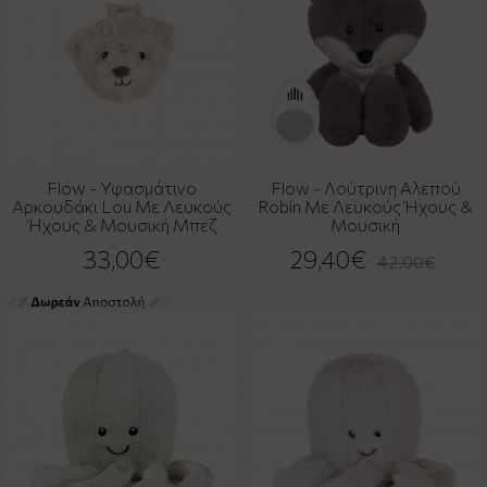
Flow - Υφασμάτινο
Flow - Λούτρινη Αλεπού
Αρκουδάκι Lou Με Λευκούς
Robin Με Λευκούς Ήχους &
Ήχους & Μουσική Μπεζ
Μουσική
33,00€
29,40€
42,00€