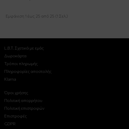
Εμφάνιση 1 έως 25 από 25 (1 Σελ.)
L.B.T. Σχετικά με εμάς
Δωροκάρτα
Τρόποι πληρωμής
Πληροφορίες αποστολής
Klarna
Όροι χρήσης
Πολιτική απορρήτου
Πολιτική επιστροφών
Επιστροφές
GDPR