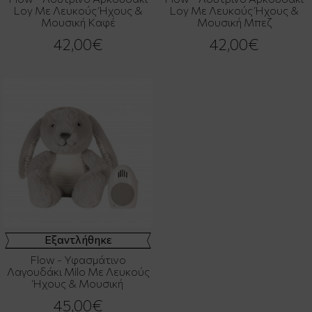
Loy Με Λευκούς Ήχους &
Loy Με Λευκούς Ήχους &
Μουσική Καφέ
Μουσική Μπεζ
42,00€
42,00€
Εξαντλήθηκε
Flow - Υφασμάτινο
Λαγουδάκι Milo Με Λευκούς
Ήχους & Μουσική
45,00€