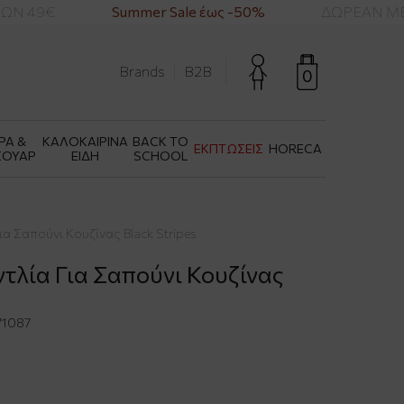
Ν 49€
Summer Sale έως -50%
ΔΩΡΕΑΝ ΜΕΤ
Brands
B2B
0
ΡΑ &
ΚΑΛΟΚΑΙΡΙΝΑ
BACK TO
ΕΚΠΤΩΣΕΙΣ
HORECA
ΣΟΥΑΡ
ΕΙΔΗ
SCHOOL
ια Σαπούνι Κουζίνας Black Stripes
ντλία Για Σαπούνι Κουζίνας
1087