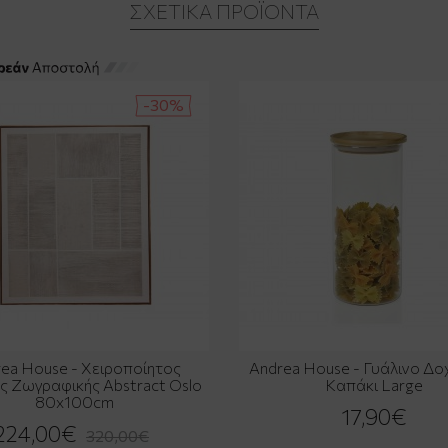
ΣΧΕΤΙΚΆ ΠΡΟΪΌΝΤΑ
-30%
ea House - Χειροποίητος
Andrea House - Γυάλινο Δο
ς Ζωγραφικής Abstract Oslo
Καπάκι Large
80x100cm
17,90€
224,00€
320,00€