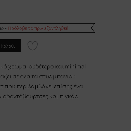
μο -
Πρόλαβε το πριν εξαντληθεί!
υκό χρώμα, ουδέτερο και minimal
άζει σε όλα τα στυλ μπάνιου.
ετ που περιλαμβάνει επίσης ένα
ια οδοντόβουρτσες και πιγκάλ