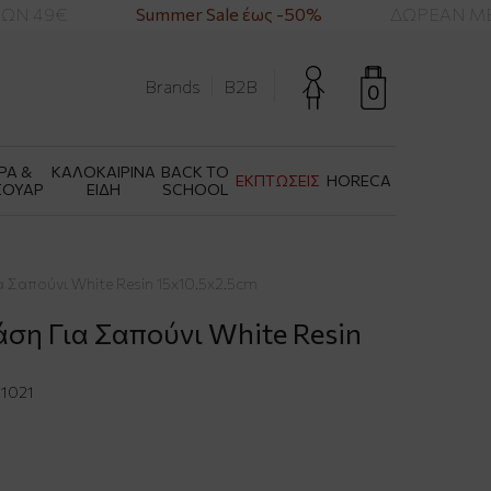
Ν 49€
Summer Sale έως -50%
ΔΩΡΕΑΝ ΜΕΤ
Brands
B2B
0
ΡΑ &
ΚΑΛΟΚΑΙΡΙΝΑ
BACK TO
ΕΚΠΤΩΣΕΙΣ
HORECA
ΣΟΥΑΡ
ΕΙΔΗ
SCHOOL
α Σαπούνι White Resin 15x10.5x2.5cm
άση Για Σαπούνι White Resin
1021