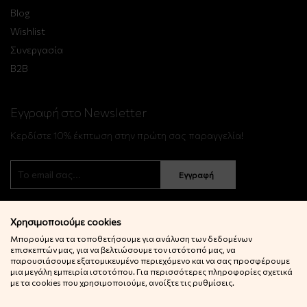
Blog
Wishlist
Συνεργασία
B2B
Εγγραφή στο Newsletter
Κερδίστε 10% έκπτωση στην πρώτη σας παραγγελία!
Εγγραφή
Χρησιμοποιούμε cookies
Μπορούμε να τα τοποθετήσουμε για ανάλυση των δεδομένων
επισκεπτών μας, για να βελτιώσουμε τον ιστότοπό μας, να
παρουσιάσουμε εξατομικευμένο περιεχόμενο και να σας προσφέρουμε
μια μεγάλη εμπειρία ιστοτόπου. Για περισσότερες πληροφορίες σχετικά
© 2022 Little Big Things. Αll rights reserved.
με τα cookies που χρησιμοποιούμε, ανοίξτε τις ρυθμίσεις.
Powered by
netExelixis