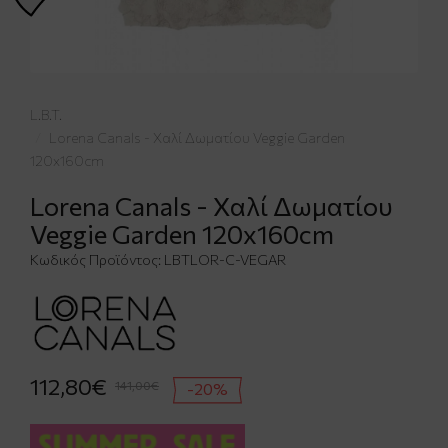
L.B.T.
Lorena Canals - Χαλί Δωματίου Veggie Garden
120x160cm
Lorena Canals - Χαλί Δωματίου
Veggie Garden 120x160cm
Κωδικός Προϊόντος:
LBTLΟR-C-VΕGΑR
112,80€
141,00€
-20%