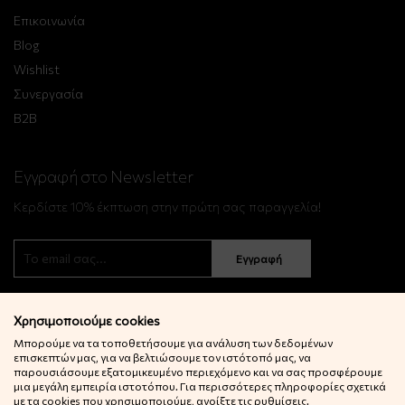
Επικοινωνία
Blog
Wishlist
Συνεργασία
B2B
Εγγραφή στο Newsletter
Κερδίστε 10% έκπτωση στην πρώτη σας παραγγελία!
Εγγραφή
Χρησιμοποιούμε cookies
Μπορούμε να τα τοποθετήσουμε για ανάλυση των δεδομένων
επισκεπτών μας, για να βελτιώσουμε τον ιστότοπό μας, να
παρουσιάσουμε εξατομικευμένο περιεχόμενο και να σας προσφέρουμε
μια μεγάλη εμπειρία ιστοτόπου. Για περισσότερες πληροφορίες σχετικά
© 2022 Little Big Things. Αll rights reserved.
με τα cookies που χρησιμοποιούμε, ανοίξτε τις ρυθμίσεις.