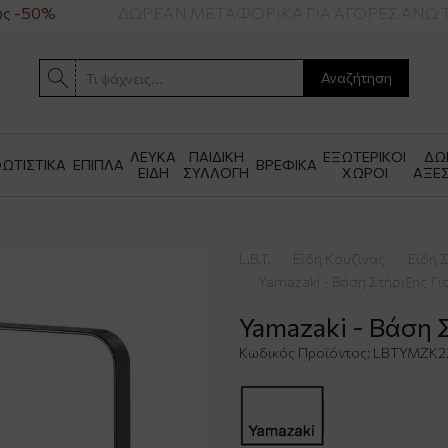
ς -50%
ΔΩΡΕΑΝ ΜΕΤΑΦΟΡΙΚΑ ΓΙΑ ΑΓΟΡΕΣ ΑΝΩ Τ
Αναζήτηση
ΛΕΥΚΑ
ΠΑΙΔΙΚΗ
ΕΞΩΤΕΡΙΚΟΙ
ΔΩ
ΩΤΙΣΤΙΚΑ
ΕΠΙΠΛΑ
ΒΡΕΦΙΚΑ
ΕΙΔΗ
ΣΥΛΛΟΓΗ
ΧΩΡΟΙ
ΑΞΕ
L.B.T.
Είδη Κουζίνας
Είδη 
Yamazaki - Βάση Στήριξης Γι
Yamazaki - Βάση 
Κωδικός Προϊόντος:
LBTYMZK2