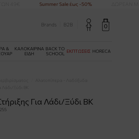
ΩΝ 49€
Summer Sale έως -50%
ΔΩΡΕΑΝ ΜΕΤ
Brands
B2B
0
ΡΑ &
ΚΑΛΟΚΑΙΡΙΝΑ
BACK TO
ΕΚΠΤΩΣΕΙΣ
HORECA
ΣΟΥΑΡ
ΕΙΔΗ
SCHOOL
Σερβιρίσματος
Αλατοπίπερα - Λαδόξυδα
α Λάδι/Ξύδι BK
Στήριξης Για Λάδι/Ξύδι BK
255