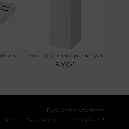
ι Tower
Yamazaki - Ομπρελοθήκη Smart WH
37,00€
Εγγραφή στο Newsletter
Κερδίστε 10% έκπτωση στην πρώτη σας παραγγελία!