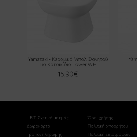
Yamazaki - Κεραμικό Μπολ Φαγητού
Yam
Για Κατοικίδια Tower WH
15,90€
L.B.T. Σχετικά με εμάς
Όροι χρήσης
Δωροκάρτα
Πολιτική απορρήτου
Τρόποι πληρωμής
Πολιτική επιστροφών