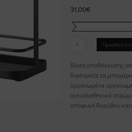
31,00€
Βάση αποθήκευσης από
διατηρείτε τα μπαχαρικ
οργανωμένα οργανωμέν
αντιολισθητικό στρώμα
αποφυγή θορύβου κατ