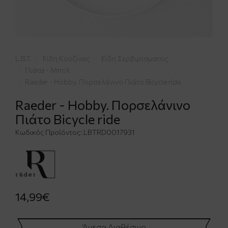
L.B.T.
Είδη Κουζίνας
Είδη Σερβιρίσματος
Πιάτα - Μπολ
Raeder - Hobby. Πορσελάνινο Πιάτο Bicycle ride
Raeder - Hobby. Πορσελάνινο
Πιάτο Bicycle ride
Κωδικός Προϊόντος:
LBTRD0017931
14,99€
Άμεσα Διαθέσιμο