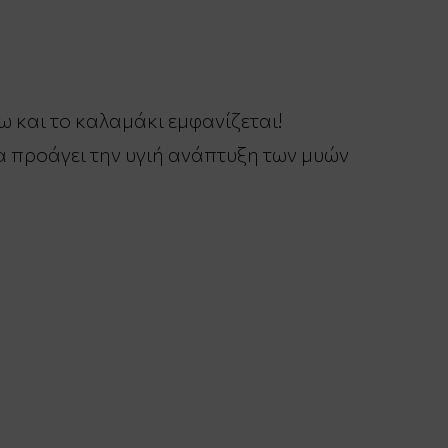
ω και το καλαμάκι εμφανίζεται!
α προάγει την υγιή ανάπτυξη των μυών