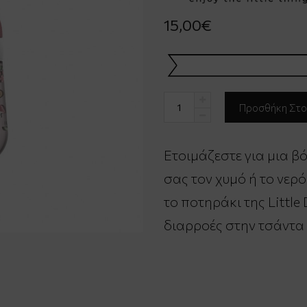
15,00€
Ετοιμάζεστε για μια βό
σας τον χυμό ή το νερ
το ποτηράκι της Little
διαρροές στην τσάντα