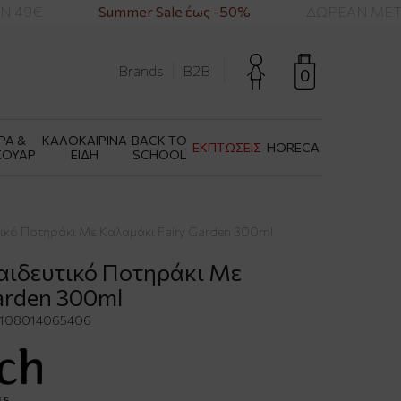
 49€
Summer Sale έως -50%
ΔΩΡΕΑΝ ΜΕΤΑΦ
Brands
B2B
0
ΡΑ &
ΚΑΛΟΚΑΙΡΙΝΑ
BACK TO
ΕΚΠΤΩΣΕΙΣ
HORECA
ΣΟΥΑΡ
ΕΙΔΗ
SCHOOL
υτικό Ποτηράκι Με Καλαμάκι Fairy Garden 300ml
παιδευτικό Ποτηράκι Με
arden 300ml
108014065406