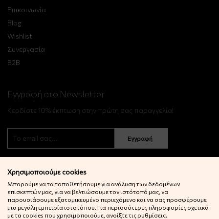
Επικοινωνία
Blog
Wishlist
Συνεργασία
B2B
Εγγραφή στο Newsletter
Κερδίστε 10% έκπτωση στην πρώτη σας παραγγελία!
Εγγραφή
Χρησιμοποιούμε cookies
Μπορούμε να τα τοποθετήσουμε για ανάλυση των δεδομένων
επισκεπτών μας, για να βελτιώσουμε τον ιστότοπό μας, να
παρουσιάσουμε εξατομικευμένο περιεχόμενο και να σας προσφέρουμε
μια μεγάλη εμπειρία ιστοτόπου. Για περισσότερες πληροφορίες σχετικά
© 2022 Little Big Things. Αll rights reserved.
με τα cookies που χρησιμοποιούμε, ανοίξτε τις ρυθμίσεις.