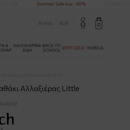
ΩΝ 49€
Summer Sale έως -50%
ΔΩΡΕΑΝ ΜΕΤ
Brands
B2B
0
ΡΑ &
ΚΑΛΟΚΑΙΡΙΝΑ
BACK TO
ΕΚΠΤΩΣΕΙΣ
HORECA
ΣΟΥΑΡ
ΕΙΔΗ
SCHOOL
ι Αλλαξιέρας Little Goose 15x15cm
λαθάκι Αλλαξιέρας Little
0425032