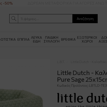
 -50%
ΔΩΡΕΑΝ ΜΕΤΑΦΟΡΙΚΑ ΓΙΑ ΑΓΟΡΕΣ ΑΝΩ ΤΩ
Αναζήτηση
ΛΕΥΚΑ
ΠΑΙΔΙΚΗ
ΕΞΩΤΕΡΙΚΟΙ
ΔΩ
ΩΤΙΣΤΙΚΑ
ΕΠΙΠΛΑ
ΒΡΕΦΙΚΑ
ΕΙΔΗ
ΣΥΛΛΟΓΗ
ΧΩΡΟΙ
ΑΞΕ
L.B.T.
Little Dutch - Καλαθάκ
Little Dutch - Κ
Pure Sage 25x15
Κωδικός Προϊόντος:
LBTLD-TE3