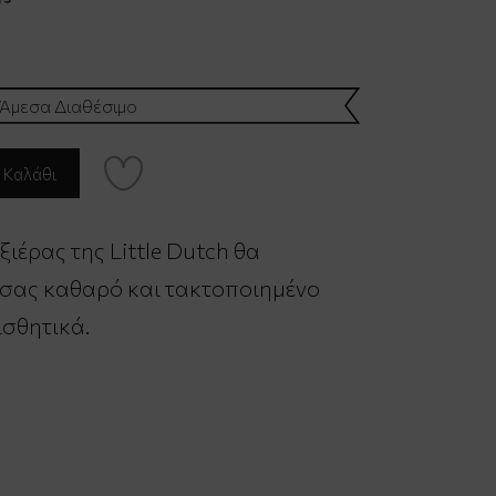
Άμεσα Διαθέσιμο
ιέρας της Little Dutch θα
 σας καθαρό και τακτοποιημένο
ισθητικά.