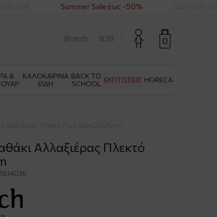
Ν 49€
Summer Sale έως -50%
ΔΩΡΕΑΝ ΜΕΤ
Brands
B2B
0
ΡΑ &
ΚΑΛΟΚΑΙΡΙΝΑ
BACK TO
ΕΚΠΤΩΣΕΙΣ
HORECA
ΣΟΥΑΡ
ΕΙΔΗ
SCHOOL
ι Αλλαξιέρας Πλεκτό Pure Sage 25x15cm
αλαθάκι Αλλαξιέρας Πλεκτό
cm
1614036